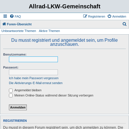
Allrad-LKW-Gemeinschaft
FAQ
Registrieren
Anmelden
S
Foren-Übersicht
Unbeantwortete Themen
Aktive Themen
u
c
Du musst registriert und angemeldet sein, um Profile
anzuschauen.
h
e
Benutzername:
Passwort:
Ich habe mein Passwort vergessen
Die Aktivierungs-E-Mail erneut senden
Angemeldet bleiben
Meinen Online-Status während dieser Sitzung verbergen
REGISTRIEREN
Du musst in diesem Forum registriert sein, um dich anmelden zu können. Die