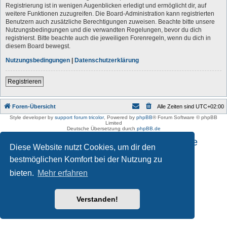
Registrierung ist in wenigen Augenblicken erledigt und ermöglicht dir, auf
weitere Funktionen zuzugreifen. Die Board-Administration kann registrierten
Benutzern auch zusätzliche Berechtigungen zuweisen. Beachte bitte unsere
Nutzungsbedingungen und die verwandten Regelungen, bevor du dich
registrierst. Bitte beachte auch die jeweiligen Forenregeln, wenn du dich in
diesem Board bewegst.
Nutzungsbedingungen
|
Datenschutzerklärung
Registrieren
Foren-Übersicht
Alle Zeiten sind
UTC+02:00
Style developer by
support forum tricolor
,
Powered by
phpBB
® Forum Software © phpBB
Limited
Deutsche Übersetzung durch
phpBB.de
Impressum und Datenschutzhinweise
Diese Website nutzt Cookies, um dir den
bestmöglichen Komfort bei der Nutzung zu
bieten.
Mehr erfahren
Verstanden!