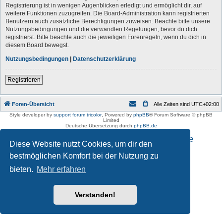
Registrierung ist in wenigen Augenblicken erledigt und ermöglicht dir, auf
weitere Funktionen zuzugreifen. Die Board-Administration kann registrierten
Benutzern auch zusätzliche Berechtigungen zuweisen. Beachte bitte unsere
Nutzungsbedingungen und die verwandten Regelungen, bevor du dich
registrierst. Bitte beachte auch die jeweiligen Forenregeln, wenn du dich in
diesem Board bewegst.
Nutzungsbedingungen
|
Datenschutzerklärung
Registrieren
Foren-Übersicht
Alle Zeiten sind
UTC+02:00
Style developer by
support forum tricolor
,
Powered by
phpBB
® Forum Software © phpBB
Limited
Deutsche Übersetzung durch
phpBB.de
Impressum und Datenschutzhinweise
Diese Website nutzt Cookies, um dir den
bestmöglichen Komfort bei der Nutzung zu
bieten.
Mehr erfahren
Verstanden!