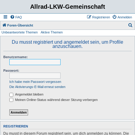
Allrad-LKW-Gemeinschaft
FAQ
Registrieren
Anmelden
S
Foren-Übersicht
Unbeantwortete Themen
Aktive Themen
u
c
Du musst registriert und angemeldet sein, um Profile
anzuschauen.
h
e
Benutzername:
Passwort:
Ich habe mein Passwort vergessen
Die Aktivierungs-E-Mail erneut senden
Angemeldet bleiben
Meinen Online-Status während dieser Sitzung verbergen
REGISTRIEREN
Du musst in diesem Forum registriert sein, um dich anmelden zu können. Die