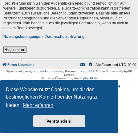
Registrierung ist in wenigen Augenblicken erledigt und ermöglicht dir, auf
weitere Funktionen zuzugreifen. Die Board-Administration kann registrierten
Benutzern auch zusätzliche Berechtigungen zuweisen. Beachte bitte unsere
Nutzungsbedingungen und die verwandten Regelungen, bevor du dich
registrierst. Bitte beachte auch die jeweiligen Forenregeln, wenn du dich in
diesem Board bewegst.
Nutzungsbedingungen
|
Datenschutzerklärung
Registrieren
Foren-Übersicht
Alle Zeiten sind
UTC+02:00
Style developer by
support forum tricolor
,
Powered by
phpBB
® Forum Software © phpBB
Limited
Deutsche Übersetzung durch
phpBB.de
Impressum und Datenschutzhinweise
Diese Website nutzt Cookies, um dir den
bestmöglichen Komfort bei der Nutzung zu
bieten.
Mehr erfahren
Verstanden!