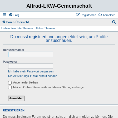
Allrad-LKW-Gemeinschaft
FAQ
Registrieren
Anmelden
S
Foren-Übersicht
Unbeantwortete Themen
Aktive Themen
u
c
Du musst registriert und angemeldet sein, um Profile
anzuschauen.
h
e
Benutzername:
Passwort:
Ich habe mein Passwort vergessen
Die Aktivierungs-E-Mail erneut senden
Angemeldet bleiben
Meinen Online-Status während dieser Sitzung verbergen
REGISTRIEREN
Du musst in diesem Forum registriert sein, um dich anmelden zu können. Die