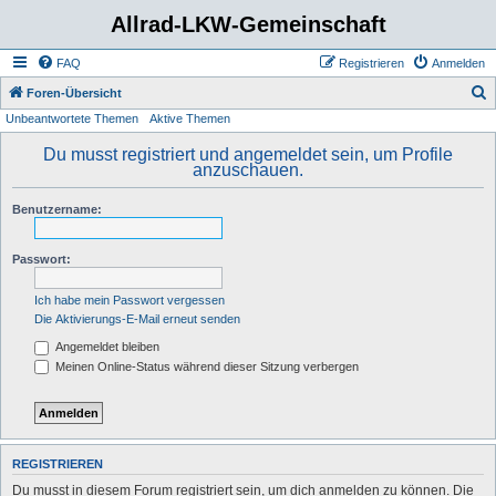
Allrad-LKW-Gemeinschaft
FAQ
Registrieren
Anmelden
S
Foren-Übersicht
Unbeantwortete Themen
Aktive Themen
u
c
Du musst registriert und angemeldet sein, um Profile
anzuschauen.
h
e
Benutzername:
Passwort:
Ich habe mein Passwort vergessen
Die Aktivierungs-E-Mail erneut senden
Angemeldet bleiben
Meinen Online-Status während dieser Sitzung verbergen
REGISTRIEREN
Du musst in diesem Forum registriert sein, um dich anmelden zu können. Die