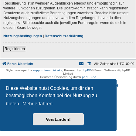
Registrierung ist in wenigen Augenblicken erledigt und ermöglicht dir, auf
weitere Funktionen zuzugreifen. Die Board-Administration kann registrierten
Benutzern auch zusätzliche Berechtigungen zuweisen. Beachte bitte unsere
Nutzungsbedingungen und die verwandten Regelungen, bevor du dich
registrierst. Bitte beachte auch die jeweiligen Forenregeln, wenn du dich in
diesem Board bewegst.
Nutzungsbedingungen
|
Datenschutzerklärung
Registrieren
Foren-Übersicht
Alle Zeiten sind
UTC+02:00
Style developer by
support forum tricolor
,
Powered by
phpBB
® Forum Software © phpBB
Limited
Deutsche Übersetzung durch
phpBB.de
Impressum und Datenschutzhinweise
Diese Website nutzt Cookies, um dir den
bestmöglichen Komfort bei der Nutzung zu
bieten.
Mehr erfahren
Verstanden!