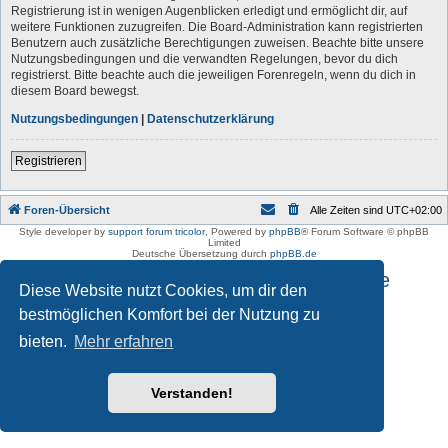
Registrierung ist in wenigen Augenblicken erledigt und ermöglicht dir, auf
weitere Funktionen zuzugreifen. Die Board-Administration kann registrierten
Benutzern auch zusätzliche Berechtigungen zuweisen. Beachte bitte unsere
Nutzungsbedingungen und die verwandten Regelungen, bevor du dich
registrierst. Bitte beachte auch die jeweiligen Forenregeln, wenn du dich in
diesem Board bewegst.
Nutzungsbedingungen
|
Datenschutzerklärung
Registrieren
Foren-Übersicht
Alle Zeiten sind
UTC+02:00
Style developer by
support forum tricolor
,
Powered by
phpBB
® Forum Software © phpBB
Limited
Deutsche Übersetzung durch
phpBB.de
Impressum und Datenschutzhinweise
Diese Website nutzt Cookies, um dir den
bestmöglichen Komfort bei der Nutzung zu
bieten.
Mehr erfahren
Verstanden!