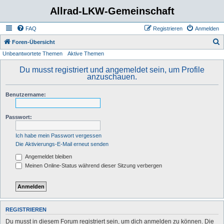
Allrad-LKW-Gemeinschaft
FAQ
Registrieren
Anmelden
S
Foren-Übersicht
Unbeantwortete Themen
Aktive Themen
u
c
Du musst registriert und angemeldet sein, um Profile
anzuschauen.
h
e
Benutzername:
Passwort:
Ich habe mein Passwort vergessen
Die Aktivierungs-E-Mail erneut senden
Angemeldet bleiben
Meinen Online-Status während dieser Sitzung verbergen
REGISTRIEREN
Du musst in diesem Forum registriert sein, um dich anmelden zu können. Die