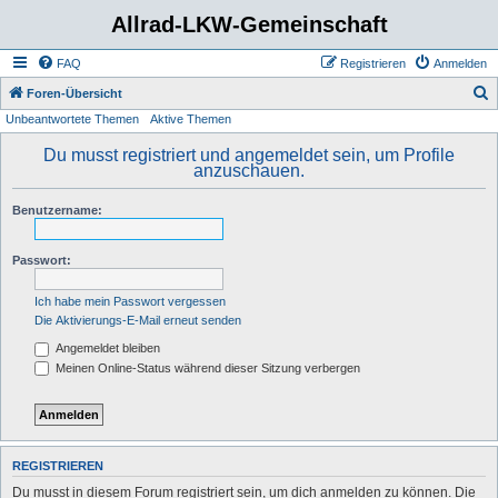
Allrad-LKW-Gemeinschaft
FAQ
Registrieren
Anmelden
S
Foren-Übersicht
Unbeantwortete Themen
Aktive Themen
u
c
Du musst registriert und angemeldet sein, um Profile
anzuschauen.
h
e
Benutzername:
Passwort:
Ich habe mein Passwort vergessen
Die Aktivierungs-E-Mail erneut senden
Angemeldet bleiben
Meinen Online-Status während dieser Sitzung verbergen
REGISTRIEREN
Du musst in diesem Forum registriert sein, um dich anmelden zu können. Die