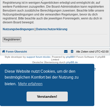
Registrierung ist in wenigen Augenblicken erledigt und ermöglicht dir, auf
weitere Funktionen zuzugreifen. Die Board-Administration kann registrierten
Benutzern auch zusätzliche Berechtigungen zuweisen. Beachte bitte unsere
Nutzungsbedingungen und die verwandten Regelungen, bevor du dich
registrierst. Bitte beachte auch die jeweiligen Forenregeln, wenn du dich in
diesem Board bewegst.
Nutzungsbedingungen
|
Datenschutzerklärung
Registrieren
Foren-Übersicht
Alle Zeiten sind
UTC+02:00
Style developer by
support forum tricolor
,
Powered by
phpBB
® Forum Software © phpBB
Limited
Deutsche Übersetzung durch
phpBB.de
Impressum und Datenschutzhinweise
Diese Website nutzt Cookies, um dir den
bestmöglichen Komfort bei der Nutzung zu
bieten.
Mehr erfahren
Verstanden!