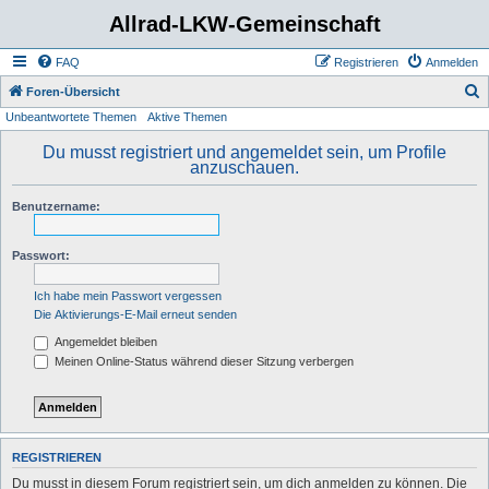
Allrad-LKW-Gemeinschaft
FAQ
Registrieren
Anmelden
S
Foren-Übersicht
Unbeantwortete Themen
Aktive Themen
u
c
Du musst registriert und angemeldet sein, um Profile
anzuschauen.
h
e
Benutzername:
Passwort:
Ich habe mein Passwort vergessen
Die Aktivierungs-E-Mail erneut senden
Angemeldet bleiben
Meinen Online-Status während dieser Sitzung verbergen
REGISTRIEREN
Du musst in diesem Forum registriert sein, um dich anmelden zu können. Die