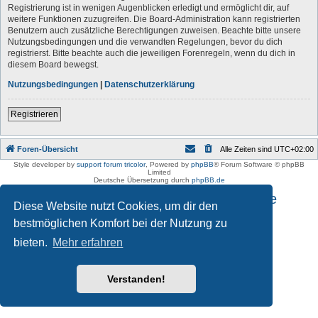
Registrierung ist in wenigen Augenblicken erledigt und ermöglicht dir, auf
weitere Funktionen zuzugreifen. Die Board-Administration kann registrierten
Benutzern auch zusätzliche Berechtigungen zuweisen. Beachte bitte unsere
Nutzungsbedingungen und die verwandten Regelungen, bevor du dich
registrierst. Bitte beachte auch die jeweiligen Forenregeln, wenn du dich in
diesem Board bewegst.
Nutzungsbedingungen
|
Datenschutzerklärung
Registrieren
Foren-Übersicht
Alle Zeiten sind
UTC+02:00
Style developer by
support forum tricolor
,
Powered by
phpBB
® Forum Software © phpBB
Limited
Deutsche Übersetzung durch
phpBB.de
Impressum und Datenschutzhinweise
Diese Website nutzt Cookies, um dir den
bestmöglichen Komfort bei der Nutzung zu
bieten.
Mehr erfahren
Verstanden!