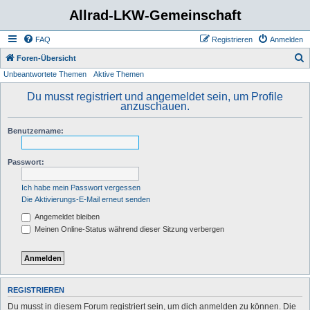
Allrad-LKW-Gemeinschaft
FAQ
Registrieren
Anmelden
S
Foren-Übersicht
Unbeantwortete Themen
Aktive Themen
u
c
Du musst registriert und angemeldet sein, um Profile
anzuschauen.
h
e
Benutzername:
Passwort:
Ich habe mein Passwort vergessen
Die Aktivierungs-E-Mail erneut senden
Angemeldet bleiben
Meinen Online-Status während dieser Sitzung verbergen
REGISTRIEREN
Du musst in diesem Forum registriert sein, um dich anmelden zu können. Die