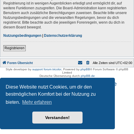
Registrierung ist in wenigen Augenblicken erledigt und ermöglicht dir, auf
weitere Funktionen zuzugreifen. Die Board-Administration kann registrierten
Benutzern auch zusätzliche Berechtigungen zuweisen. Beachte bitte unsere
Nutzungsbedingungen und die verwandten Regelungen, bevor du dich
registrierst. Bitte beachte auch die jeweiligen Forenregeln, wenn du dich in
diesem Board bewegst.
Nutzungsbedingungen
|
Datenschutzerklärung
Registrieren
Foren-Übersicht
Alle Zeiten sind
UTC+02:00
Style developer by
support forum tricolor
,
Powered by
phpBB
® Forum Software © phpBB
Limited
Deutsche Übersetzung durch
phpBB.de
Impressum und Datenschutzhinweise
Diese Website nutzt Cookies, um dir den
bestmöglichen Komfort bei der Nutzung zu
bieten.
Mehr erfahren
Verstanden!