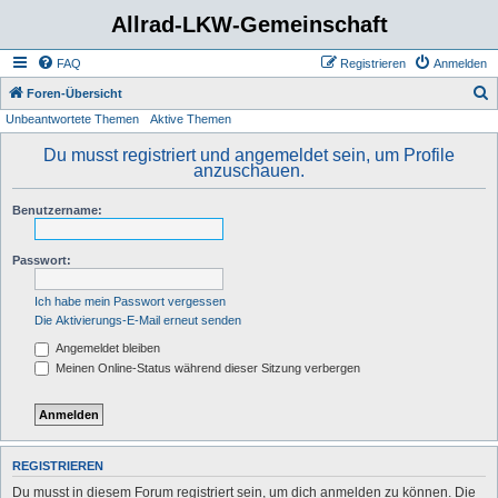
Allrad-LKW-Gemeinschaft
FAQ
Registrieren
Anmelden
S
Foren-Übersicht
Unbeantwortete Themen
Aktive Themen
u
c
Du musst registriert und angemeldet sein, um Profile
anzuschauen.
h
e
Benutzername:
Passwort:
Ich habe mein Passwort vergessen
Die Aktivierungs-E-Mail erneut senden
Angemeldet bleiben
Meinen Online-Status während dieser Sitzung verbergen
REGISTRIEREN
Du musst in diesem Forum registriert sein, um dich anmelden zu können. Die