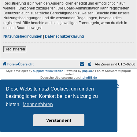
Registrierung ist in wenigen Augenblicken erledigt und ermöglicht dir, auf
weitere Funktionen zuzugreifen. Die Board-Administration kann registrierten
Benutzern auch zusätzliche Berechtigungen zuweisen. Beachte bitte unsere
Nutzungsbedingungen und die verwandten Regelungen, bevor du dich
registrierst. Bitte beachte auch die jeweiligen Forenregeln, wenn du dich in
diesem Board bewegst.
Nutzungsbedingungen
|
Datenschutzerklärung
Registrieren
Foren-Übersicht
Alle Zeiten sind
UTC+02:00
Style developer by
support forum tricolor
,
Powered by
phpBB
® Forum Software © phpBB
Limited
Deutsche Übersetzung durch
phpBB.de
Impressum und Datenschutzhinweise
Diese Website nutzt Cookies, um dir den
bestmöglichen Komfort bei der Nutzung zu
bieten.
Mehr erfahren
Verstanden!