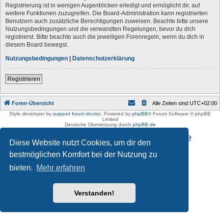
Registrierung ist in wenigen Augenblicken erledigt und ermöglicht dir, auf
weitere Funktionen zuzugreifen. Die Board-Administration kann registrierten
Benutzern auch zusätzliche Berechtigungen zuweisen. Beachte bitte unsere
Nutzungsbedingungen und die verwandten Regelungen, bevor du dich
registrierst. Bitte beachte auch die jeweiligen Forenregeln, wenn du dich in
diesem Board bewegst.
Nutzungsbedingungen
|
Datenschutzerklärung
Registrieren
Foren-Übersicht
Alle Zeiten sind
UTC+02:00
Style developer by
support forum tricolor
,
Powered by
phpBB
® Forum Software © phpBB
Limited
Deutsche Übersetzung durch
phpBB.de
Impressum und Datenschutzhinweise
Diese Website nutzt Cookies, um dir den
bestmöglichen Komfort bei der Nutzung zu
bieten.
Mehr erfahren
Verstanden!