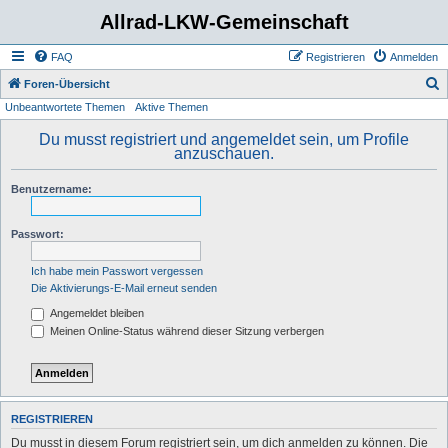
Allrad-LKW-Gemeinschaft
FAQ
Registrieren
Anmelden
S
Foren-Übersicht
Unbeantwortete Themen
Aktive Themen
u
c
Du musst registriert und angemeldet sein, um Profile
anzuschauen.
h
e
Benutzername:
Passwort:
Ich habe mein Passwort vergessen
Die Aktivierungs-E-Mail erneut senden
Angemeldet bleiben
Meinen Online-Status während dieser Sitzung verbergen
REGISTRIEREN
Du musst in diesem Forum registriert sein, um dich anmelden zu können. Die