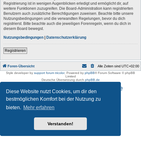
Registrierung ist in wenigen Augenblicken erledigt und ermöglicht dir, auf
weitere Funktionen zuzugreifen. Die Board-Administration kann registrierten
Benutzern auch zusätzliche Berechtigungen zuweisen. Beachte bitte unsere
Nutzungsbedingungen und die verwandten Regelungen, bevor du dich
registrierst. Bitte beachte auch die jeweiligen Forenregeln, wenn du dich in
diesem Board bewegst.
Nutzungsbedingungen
|
Datenschutzerklärung
Registrieren
Foren-Übersicht
Alle Zeiten sind
UTC+02:00
Style developer by
support forum tricolor
,
Powered by
phpBB
® Forum Software © phpBB
Limited
Deutsche Übersetzung durch
phpBB.de
Impressum und Datenschutzhinweise
Diese Website nutzt Cookies, um dir den
bestmöglichen Komfort bei der Nutzung zu
bieten.
Mehr erfahren
Verstanden!