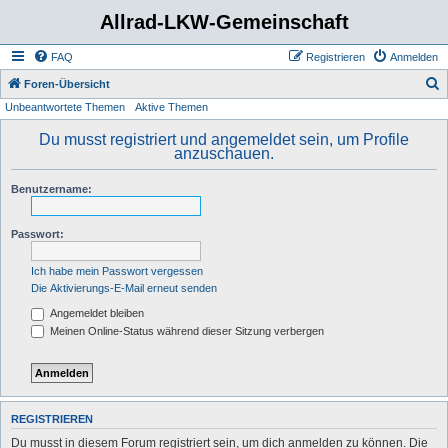
Allrad-LKW-Gemeinschaft
FAQ
Registrieren
Anmelden
S
Foren-Übersicht
Unbeantwortete Themen
Aktive Themen
u
c
Du musst registriert und angemeldet sein, um Profile
anzuschauen.
h
e
Benutzername:
Passwort:
Ich habe mein Passwort vergessen
Die Aktivierungs-E-Mail erneut senden
Angemeldet bleiben
Meinen Online-Status während dieser Sitzung verbergen
REGISTRIEREN
Du musst in diesem Forum registriert sein, um dich anmelden zu können. Die