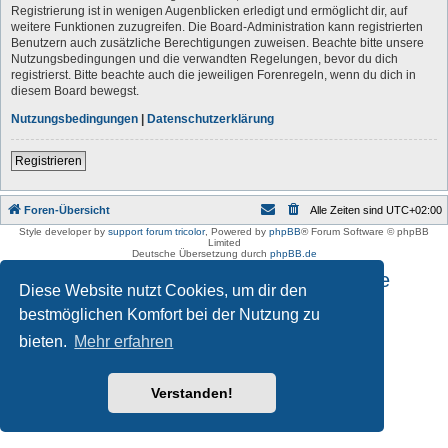
Registrierung ist in wenigen Augenblicken erledigt und ermöglicht dir, auf
weitere Funktionen zuzugreifen. Die Board-Administration kann registrierten
Benutzern auch zusätzliche Berechtigungen zuweisen. Beachte bitte unsere
Nutzungsbedingungen und die verwandten Regelungen, bevor du dich
registrierst. Bitte beachte auch die jeweiligen Forenregeln, wenn du dich in
diesem Board bewegst.
Nutzungsbedingungen
|
Datenschutzerklärung
Registrieren
Foren-Übersicht
Alle Zeiten sind
UTC+02:00
Style developer by
support forum tricolor
,
Powered by
phpBB
® Forum Software © phpBB
Limited
Deutsche Übersetzung durch
phpBB.de
Impressum und Datenschutzhinweise
Diese Website nutzt Cookies, um dir den
bestmöglichen Komfort bei der Nutzung zu
bieten.
Mehr erfahren
Verstanden!