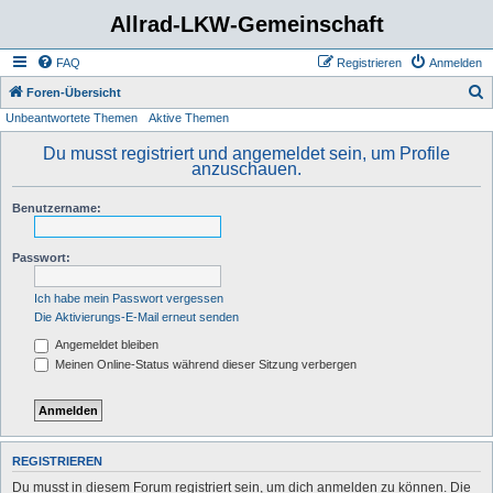
Allrad-LKW-Gemeinschaft
FAQ
Registrieren
Anmelden
S
Foren-Übersicht
Unbeantwortete Themen
Aktive Themen
u
c
Du musst registriert und angemeldet sein, um Profile
anzuschauen.
h
e
Benutzername:
Passwort:
Ich habe mein Passwort vergessen
Die Aktivierungs-E-Mail erneut senden
Angemeldet bleiben
Meinen Online-Status während dieser Sitzung verbergen
REGISTRIEREN
Du musst in diesem Forum registriert sein, um dich anmelden zu können. Die