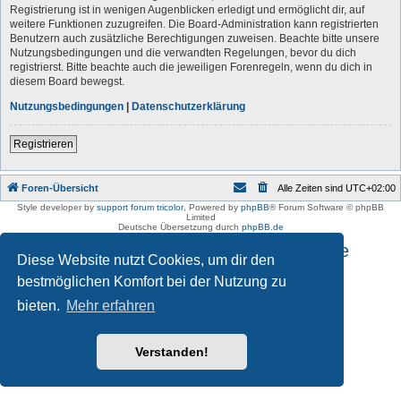
Registrierung ist in wenigen Augenblicken erledigt und ermöglicht dir, auf
weitere Funktionen zuzugreifen. Die Board-Administration kann registrierten
Benutzern auch zusätzliche Berechtigungen zuweisen. Beachte bitte unsere
Nutzungsbedingungen und die verwandten Regelungen, bevor du dich
registrierst. Bitte beachte auch die jeweiligen Forenregeln, wenn du dich in
diesem Board bewegst.
Nutzungsbedingungen
|
Datenschutzerklärung
Registrieren
Foren-Übersicht
Alle Zeiten sind
UTC+02:00
Style developer by
support forum tricolor
,
Powered by
phpBB
® Forum Software © phpBB
Limited
Deutsche Übersetzung durch
phpBB.de
Impressum und Datenschutzhinweise
Diese Website nutzt Cookies, um dir den
bestmöglichen Komfort bei der Nutzung zu
bieten.
Mehr erfahren
Verstanden!