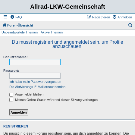
Allrad-LKW-Gemeinschaft
FAQ
Registrieren
Anmelden
S
Foren-Übersicht
Unbeantwortete Themen
Aktive Themen
u
c
Du musst registriert und angemeldet sein, um Profile
anzuschauen.
h
e
Benutzername:
Passwort:
Ich habe mein Passwort vergessen
Die Aktivierungs-E-Mail erneut senden
Angemeldet bleiben
Meinen Online-Status während dieser Sitzung verbergen
REGISTRIEREN
Du musst in diesem Forum registriert sein, um dich anmelden zu können. Die