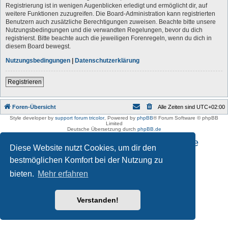
Registrierung ist in wenigen Augenblicken erledigt und ermöglicht dir, auf
weitere Funktionen zuzugreifen. Die Board-Administration kann registrierten
Benutzern auch zusätzliche Berechtigungen zuweisen. Beachte bitte unsere
Nutzungsbedingungen und die verwandten Regelungen, bevor du dich
registrierst. Bitte beachte auch die jeweiligen Forenregeln, wenn du dich in
diesem Board bewegst.
Nutzungsbedingungen
|
Datenschutzerklärung
Registrieren
Foren-Übersicht
Alle Zeiten sind
UTC+02:00
Style developer by
support forum tricolor
,
Powered by
phpBB
® Forum Software © phpBB
Limited
Deutsche Übersetzung durch
phpBB.de
Impressum und Datenschutzhinweise
Diese Website nutzt Cookies, um dir den
bestmöglichen Komfort bei der Nutzung zu
bieten.
Mehr erfahren
Verstanden!