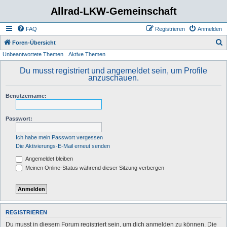
Allrad-LKW-Gemeinschaft
FAQ
Registrieren
Anmelden
S
Foren-Übersicht
Unbeantwortete Themen
Aktive Themen
u
c
Du musst registriert und angemeldet sein, um Profile
anzuschauen.
h
e
Benutzername:
Passwort:
Ich habe mein Passwort vergessen
Die Aktivierungs-E-Mail erneut senden
Angemeldet bleiben
Meinen Online-Status während dieser Sitzung verbergen
REGISTRIEREN
Du musst in diesem Forum registriert sein, um dich anmelden zu können. Die