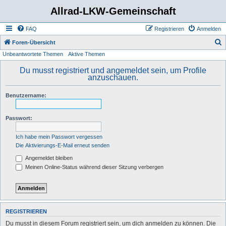
Allrad-LKW-Gemeinschaft
FAQ
Registrieren
Anmelden
S
Foren-Übersicht
Unbeantwortete Themen
Aktive Themen
u
c
Du musst registriert und angemeldet sein, um Profile
anzuschauen.
h
e
Benutzername:
Passwort:
Ich habe mein Passwort vergessen
Die Aktivierungs-E-Mail erneut senden
Angemeldet bleiben
Meinen Online-Status während dieser Sitzung verbergen
REGISTRIEREN
Du musst in diesem Forum registriert sein, um dich anmelden zu können. Die