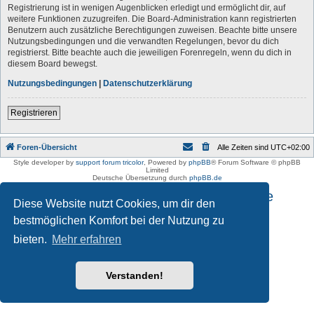
Registrierung ist in wenigen Augenblicken erledigt und ermöglicht dir, auf
weitere Funktionen zuzugreifen. Die Board-Administration kann registrierten
Benutzern auch zusätzliche Berechtigungen zuweisen. Beachte bitte unsere
Nutzungsbedingungen und die verwandten Regelungen, bevor du dich
registrierst. Bitte beachte auch die jeweiligen Forenregeln, wenn du dich in
diesem Board bewegst.
Nutzungsbedingungen
|
Datenschutzerklärung
Registrieren
Foren-Übersicht
Alle Zeiten sind
UTC+02:00
Style developer by
support forum tricolor
,
Powered by
phpBB
® Forum Software © phpBB
Limited
Deutsche Übersetzung durch
phpBB.de
Impressum und Datenschutzhinweise
Diese Website nutzt Cookies, um dir den
bestmöglichen Komfort bei der Nutzung zu
bieten.
Mehr erfahren
Verstanden!