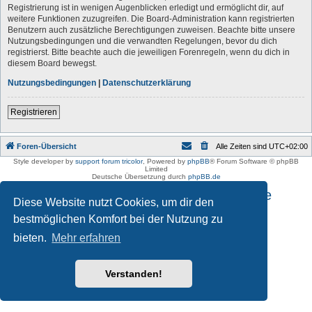
Registrierung ist in wenigen Augenblicken erledigt und ermöglicht dir, auf
weitere Funktionen zuzugreifen. Die Board-Administration kann registrierten
Benutzern auch zusätzliche Berechtigungen zuweisen. Beachte bitte unsere
Nutzungsbedingungen und die verwandten Regelungen, bevor du dich
registrierst. Bitte beachte auch die jeweiligen Forenregeln, wenn du dich in
diesem Board bewegst.
Nutzungsbedingungen
|
Datenschutzerklärung
Registrieren
Foren-Übersicht
Alle Zeiten sind
UTC+02:00
Style developer by
support forum tricolor
,
Powered by
phpBB
® Forum Software © phpBB
Limited
Deutsche Übersetzung durch
phpBB.de
Impressum und Datenschutzhinweise
Diese Website nutzt Cookies, um dir den
bestmöglichen Komfort bei der Nutzung zu
bieten.
Mehr erfahren
Verstanden!