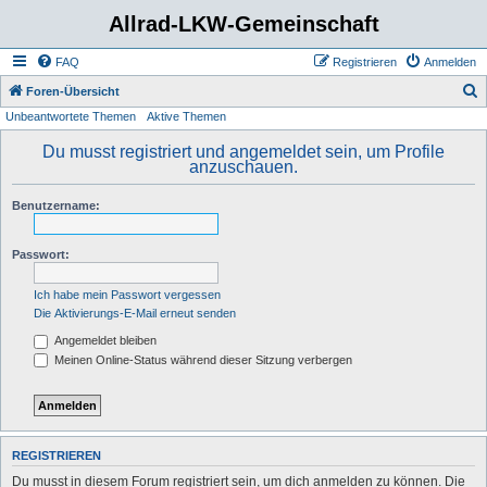
Allrad-LKW-Gemeinschaft
FAQ
Registrieren
Anmelden
S
Foren-Übersicht
Unbeantwortete Themen
Aktive Themen
u
c
Du musst registriert und angemeldet sein, um Profile
anzuschauen.
h
e
Benutzername:
Passwort:
Ich habe mein Passwort vergessen
Die Aktivierungs-E-Mail erneut senden
Angemeldet bleiben
Meinen Online-Status während dieser Sitzung verbergen
REGISTRIEREN
Du musst in diesem Forum registriert sein, um dich anmelden zu können. Die