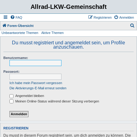
Allrad-LKW-Gemeinschaft
FAQ
Registrieren
Anmelden
S
Foren-Übersicht
Unbeantwortete Themen
Aktive Themen
u
c
Du musst registriert und angemeldet sein, um Profile
anzuschauen.
h
e
Benutzername:
Passwort:
Ich habe mein Passwort vergessen
Die Aktivierungs-E-Mail erneut senden
Angemeldet bleiben
Meinen Online-Status während dieser Sitzung verbergen
REGISTRIEREN
Du musst in diesem Forum registriert sein, um dich anmelden zu können. Die