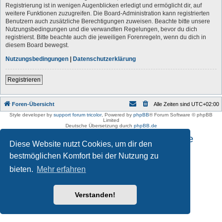
Registrierung ist in wenigen Augenblicken erledigt und ermöglicht dir, auf
weitere Funktionen zuzugreifen. Die Board-Administration kann registrierten
Benutzern auch zusätzliche Berechtigungen zuweisen. Beachte bitte unsere
Nutzungsbedingungen und die verwandten Regelungen, bevor du dich
registrierst. Bitte beachte auch die jeweiligen Forenregeln, wenn du dich in
diesem Board bewegst.
Nutzungsbedingungen
|
Datenschutzerklärung
Registrieren
Foren-Übersicht
Alle Zeiten sind
UTC+02:00
Style developer by
support forum tricolor
,
Powered by
phpBB
® Forum Software © phpBB
Limited
Deutsche Übersetzung durch
phpBB.de
Impressum und Datenschutzhinweise
Diese Website nutzt Cookies, um dir den
bestmöglichen Komfort bei der Nutzung zu
bieten.
Mehr erfahren
Verstanden!