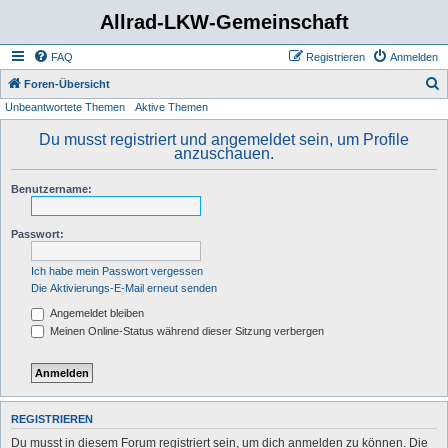
Allrad-LKW-Gemeinschaft
FAQ
Registrieren
Anmelden
S
Foren-Übersicht
Unbeantwortete Themen
Aktive Themen
u
c
Du musst registriert und angemeldet sein, um Profile
anzuschauen.
h
e
Benutzername:
Passwort:
Ich habe mein Passwort vergessen
Die Aktivierungs-E-Mail erneut senden
Angemeldet bleiben
Meinen Online-Status während dieser Sitzung verbergen
REGISTRIEREN
Du musst in diesem Forum registriert sein, um dich anmelden zu können. Die