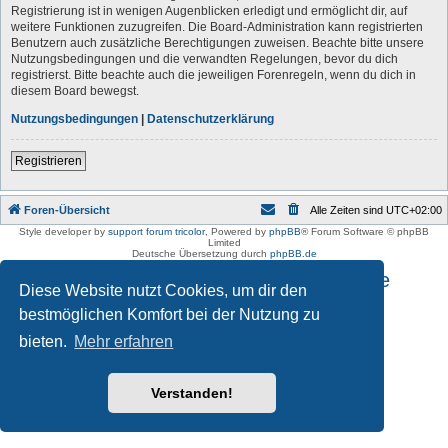
Registrierung ist in wenigen Augenblicken erledigt und ermöglicht dir, auf
weitere Funktionen zuzugreifen. Die Board-Administration kann registrierten
Benutzern auch zusätzliche Berechtigungen zuweisen. Beachte bitte unsere
Nutzungsbedingungen und die verwandten Regelungen, bevor du dich
registrierst. Bitte beachte auch die jeweiligen Forenregeln, wenn du dich in
diesem Board bewegst.
Nutzungsbedingungen
|
Datenschutzerklärung
Registrieren
Foren-Übersicht
Alle Zeiten sind
UTC+02:00
Style developer by
support forum tricolor
,
Powered by
phpBB
® Forum Software © phpBB
Limited
Deutsche Übersetzung durch
phpBB.de
Impressum und Datenschutzhinweise
Diese Website nutzt Cookies, um dir den
bestmöglichen Komfort bei der Nutzung zu
bieten.
Mehr erfahren
Verstanden!