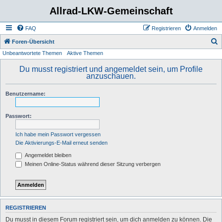
Allrad-LKW-Gemeinschaft
FAQ
Registrieren
Anmelden
S
Foren-Übersicht
Unbeantwortete Themen
Aktive Themen
u
c
Du musst registriert und angemeldet sein, um Profile
anzuschauen.
h
e
Benutzername:
Passwort:
Ich habe mein Passwort vergessen
Die Aktivierungs-E-Mail erneut senden
Angemeldet bleiben
Meinen Online-Status während dieser Sitzung verbergen
REGISTRIEREN
Du musst in diesem Forum registriert sein, um dich anmelden zu können. Die