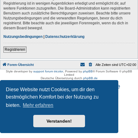
Registrierung ist in wenigen Augenblicken erledigt und ermöglicht dir, auf
weitere Funktionen zuzugreifen. Die Board-Administration kann registrierten
Benutzern auch zusätzliche Berechtigungen zuweisen. Beachte bitte unsere
Nutzungsbedingungen und die verwandten Regelungen, bevor du dich
registrierst. Bitte beachte auch die jeweiligen Forenregeln, wenn du dich in
diesem Board bewegst.
Nutzungsbedingungen
|
Datenschutzerklärung
Registrieren
Foren-Übersicht
Alle Zeiten sind
UTC+02:00
Style developer by
support forum tricolor
,
Powered by
phpBB
® Forum Software © phpBB
Limited
Deutsche Übersetzung durch
phpBB.de
Impressum und Datenschutzhinweise
Diese Website nutzt Cookies, um dir den
bestmöglichen Komfort bei der Nutzung zu
bieten.
Mehr erfahren
Verstanden!