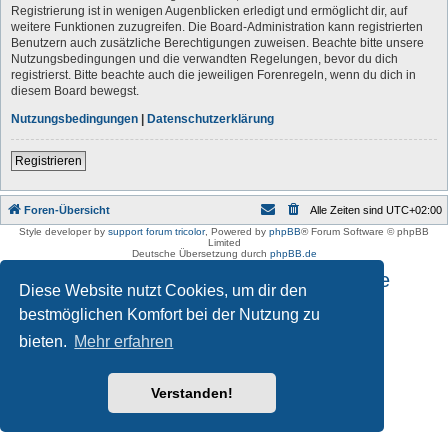
Registrierung ist in wenigen Augenblicken erledigt und ermöglicht dir, auf
weitere Funktionen zuzugreifen. Die Board-Administration kann registrierten
Benutzern auch zusätzliche Berechtigungen zuweisen. Beachte bitte unsere
Nutzungsbedingungen und die verwandten Regelungen, bevor du dich
registrierst. Bitte beachte auch die jeweiligen Forenregeln, wenn du dich in
diesem Board bewegst.
Nutzungsbedingungen
|
Datenschutzerklärung
Registrieren
Foren-Übersicht
Alle Zeiten sind
UTC+02:00
Style developer by
support forum tricolor
,
Powered by
phpBB
® Forum Software © phpBB
Limited
Deutsche Übersetzung durch
phpBB.de
Impressum und Datenschutzhinweise
Diese Website nutzt Cookies, um dir den
bestmöglichen Komfort bei der Nutzung zu
bieten.
Mehr erfahren
Verstanden!