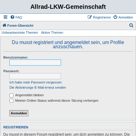
Allrad-LKW-Gemeinschaft
FAQ
Registrieren
Anmelden
S
Foren-Übersicht
Unbeantwortete Themen
Aktive Themen
u
c
Du musst registriert und angemeldet sein, um Profile
anzuschauen.
h
e
Benutzername:
Passwort:
Ich habe mein Passwort vergessen
Die Aktivierungs-E-Mail erneut senden
Angemeldet bleiben
Meinen Online-Status während dieser Sitzung verbergen
REGISTRIEREN
Du musst in diesem Forum registriert sein, um dich anmelden zu können. Die