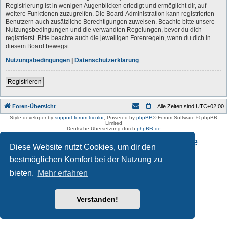
Registrierung ist in wenigen Augenblicken erledigt und ermöglicht dir, auf
weitere Funktionen zuzugreifen. Die Board-Administration kann registrierten
Benutzern auch zusätzliche Berechtigungen zuweisen. Beachte bitte unsere
Nutzungsbedingungen und die verwandten Regelungen, bevor du dich
registrierst. Bitte beachte auch die jeweiligen Forenregeln, wenn du dich in
diesem Board bewegst.
Nutzungsbedingungen
|
Datenschutzerklärung
Registrieren
Foren-Übersicht
Alle Zeiten sind
UTC+02:00
Style developer by
support forum tricolor
,
Powered by
phpBB
® Forum Software © phpBB
Limited
Deutsche Übersetzung durch
phpBB.de
Impressum und Datenschutzhinweise
Diese Website nutzt Cookies, um dir den
bestmöglichen Komfort bei der Nutzung zu
bieten.
Mehr erfahren
Verstanden!