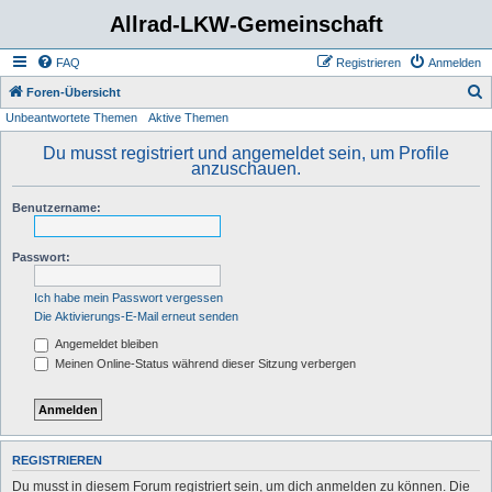
Allrad-LKW-Gemeinschaft
FAQ
Registrieren
Anmelden
S
Foren-Übersicht
Unbeantwortete Themen
Aktive Themen
u
c
Du musst registriert und angemeldet sein, um Profile
anzuschauen.
h
e
Benutzername:
Passwort:
Ich habe mein Passwort vergessen
Die Aktivierungs-E-Mail erneut senden
Angemeldet bleiben
Meinen Online-Status während dieser Sitzung verbergen
REGISTRIEREN
Du musst in diesem Forum registriert sein, um dich anmelden zu können. Die