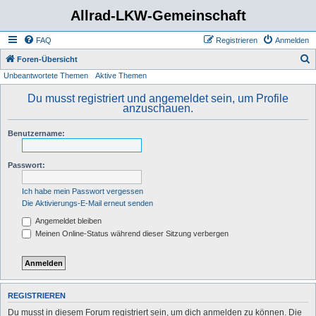
Allrad-LKW-Gemeinschaft
FAQ
Registrieren
Anmelden
S
Foren-Übersicht
Unbeantwortete Themen
Aktive Themen
u
c
Du musst registriert und angemeldet sein, um Profile
anzuschauen.
h
e
Benutzername:
Passwort:
Ich habe mein Passwort vergessen
Die Aktivierungs-E-Mail erneut senden
Angemeldet bleiben
Meinen Online-Status während dieser Sitzung verbergen
REGISTRIEREN
Du musst in diesem Forum registriert sein, um dich anmelden zu können. Die