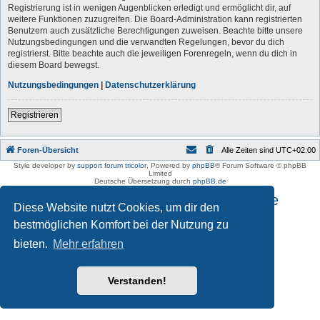
Registrierung ist in wenigen Augenblicken erledigt und ermöglicht dir, auf
weitere Funktionen zuzugreifen. Die Board-Administration kann registrierten
Benutzern auch zusätzliche Berechtigungen zuweisen. Beachte bitte unsere
Nutzungsbedingungen und die verwandten Regelungen, bevor du dich
registrierst. Bitte beachte auch die jeweiligen Forenregeln, wenn du dich in
diesem Board bewegst.
Nutzungsbedingungen
|
Datenschutzerklärung
Registrieren
Foren-Übersicht
Alle Zeiten sind
UTC+02:00
Style developer by
support forum tricolor
,
Powered by
phpBB
® Forum Software © phpBB
Limited
Deutsche Übersetzung durch
phpBB.de
Impressum und Datenschutzhinweise
Diese Website nutzt Cookies, um dir den
bestmöglichen Komfort bei der Nutzung zu
bieten.
Mehr erfahren
Verstanden!