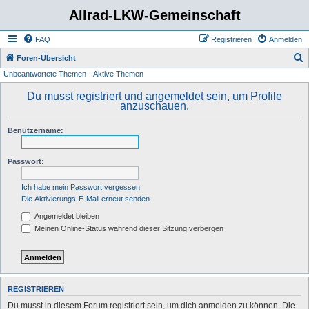
Allrad-LKW-Gemeinschaft
FAQ
Registrieren
Anmelden
S
Foren-Übersicht
Unbeantwortete Themen
Aktive Themen
u
c
Du musst registriert und angemeldet sein, um Profile
anzuschauen.
h
e
Benutzername:
Passwort:
Ich habe mein Passwort vergessen
Die Aktivierungs-E-Mail erneut senden
Angemeldet bleiben
Meinen Online-Status während dieser Sitzung verbergen
REGISTRIEREN
Du musst in diesem Forum registriert sein, um dich anmelden zu können. Die