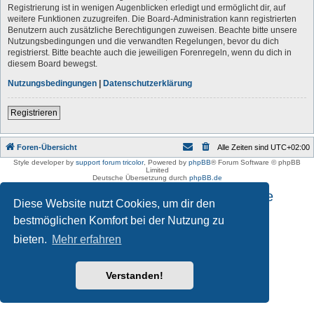
Registrierung ist in wenigen Augenblicken erledigt und ermöglicht dir, auf
weitere Funktionen zuzugreifen. Die Board-Administration kann registrierten
Benutzern auch zusätzliche Berechtigungen zuweisen. Beachte bitte unsere
Nutzungsbedingungen und die verwandten Regelungen, bevor du dich
registrierst. Bitte beachte auch die jeweiligen Forenregeln, wenn du dich in
diesem Board bewegst.
Nutzungsbedingungen
|
Datenschutzerklärung
Registrieren
Foren-Übersicht
Alle Zeiten sind
UTC+02:00
Style developer by
support forum tricolor
,
Powered by
phpBB
® Forum Software © phpBB
Limited
Deutsche Übersetzung durch
phpBB.de
Impressum und Datenschutzhinweise
Diese Website nutzt Cookies, um dir den
bestmöglichen Komfort bei der Nutzung zu
bieten.
Mehr erfahren
Verstanden!