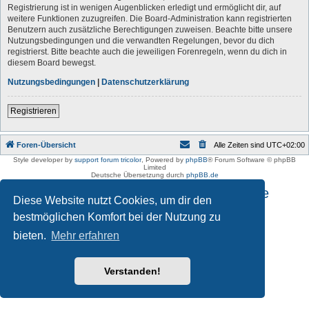
Registrierung ist in wenigen Augenblicken erledigt und ermöglicht dir, auf
weitere Funktionen zuzugreifen. Die Board-Administration kann registrierten
Benutzern auch zusätzliche Berechtigungen zuweisen. Beachte bitte unsere
Nutzungsbedingungen und die verwandten Regelungen, bevor du dich
registrierst. Bitte beachte auch die jeweiligen Forenregeln, wenn du dich in
diesem Board bewegst.
Nutzungsbedingungen
|
Datenschutzerklärung
Registrieren
Foren-Übersicht
Alle Zeiten sind
UTC+02:00
Style developer by
support forum tricolor
,
Powered by
phpBB
® Forum Software © phpBB
Limited
Deutsche Übersetzung durch
phpBB.de
Impressum und Datenschutzhinweise
Diese Website nutzt Cookies, um dir den
bestmöglichen Komfort bei der Nutzung zu
bieten.
Mehr erfahren
Verstanden!