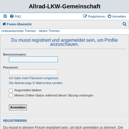
Allrad-LKW-Gemeinschaft
FAQ
Registrieren
Anmelden
S
Foren-Übersicht
Unbeantwortete Themen
Aktive Themen
u
c
Du musst registriert und angemeldet sein, um Profile
anzuschauen.
h
e
Benutzername:
Passwort:
Ich habe mein Passwort vergessen
Die Aktivierungs-E-Mail erneut senden
Angemeldet bleiben
Meinen Online-Status während dieser Sitzung verbergen
REGISTRIEREN
Du musst in diesem Forum registriert sein, um dich anmelden zu können. Die