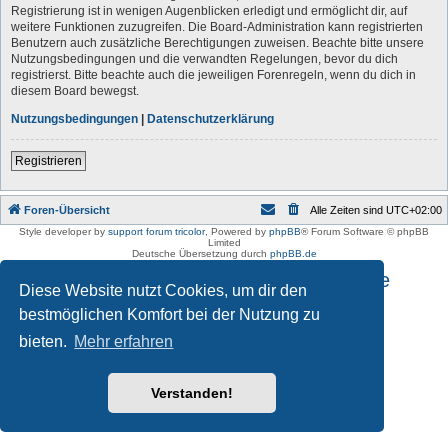
Registrierung ist in wenigen Augenblicken erledigt und ermöglicht dir, auf
weitere Funktionen zuzugreifen. Die Board-Administration kann registrierten
Benutzern auch zusätzliche Berechtigungen zuweisen. Beachte bitte unsere
Nutzungsbedingungen und die verwandten Regelungen, bevor du dich
registrierst. Bitte beachte auch die jeweiligen Forenregeln, wenn du dich in
diesem Board bewegst.
Nutzungsbedingungen
|
Datenschutzerklärung
Registrieren
Foren-Übersicht
Alle Zeiten sind
UTC+02:00
Style developer by
support forum tricolor
,
Powered by
phpBB
® Forum Software © phpBB
Limited
Deutsche Übersetzung durch
phpBB.de
Impressum und Datenschutzhinweise
Diese Website nutzt Cookies, um dir den
bestmöglichen Komfort bei der Nutzung zu
bieten.
Mehr erfahren
Verstanden!