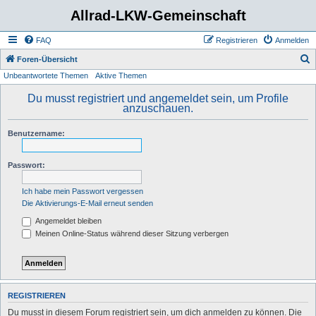
Allrad-LKW-Gemeinschaft
FAQ
Registrieren
Anmelden
S
Foren-Übersicht
Unbeantwortete Themen
Aktive Themen
u
c
Du musst registriert und angemeldet sein, um Profile
anzuschauen.
h
e
Benutzername:
Passwort:
Ich habe mein Passwort vergessen
Die Aktivierungs-E-Mail erneut senden
Angemeldet bleiben
Meinen Online-Status während dieser Sitzung verbergen
REGISTRIEREN
Du musst in diesem Forum registriert sein, um dich anmelden zu können. Die