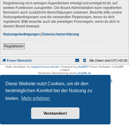
Registrierung ist in wenigen Augenblicken erledigt und ermöglicht dir, auf
weitere Funktionen zuzugreifen. Die Board-Administration kann registrierten
Benutzern auch zusätzliche Berechtigungen zuweisen. Beachte bitte unsere
Nutzungsbedingungen und die verwandten Regelungen, bevor du dich
registrierst. Bitte beachte auch die jeweiligen Forenregeln, wenn du dich in
diesem Board bewegst.
Nutzungsbedingungen
|
Datenschutzerklärung
Registrieren
Foren-Übersicht
Alle Zeiten sind
UTC+02:00
Style developer by
support forum tricolor
,
Powered by
phpBB
® Forum Software © phpBB
Limited
Deutsche Übersetzung durch
phpBB.de
Impressum und Datenschutzhinweise
Diese Website nutzt Cookies, um dir den
bestmöglichen Komfort bei der Nutzung zu
bieten.
Mehr erfahren
Verstanden!