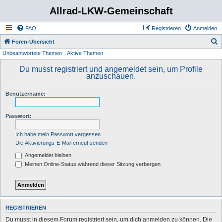
Allrad-LKW-Gemeinschaft
FAQ
Registrieren
Anmelden
S
Foren-Übersicht
Unbeantwortete Themen
Aktive Themen
u
c
Du musst registriert und angemeldet sein, um Profile
anzuschauen.
h
e
Benutzername:
Passwort:
Ich habe mein Passwort vergessen
Die Aktivierungs-E-Mail erneut senden
Angemeldet bleiben
Meinen Online-Status während dieser Sitzung verbergen
REGISTRIEREN
Du musst in diesem Forum registriert sein, um dich anmelden zu können. Die