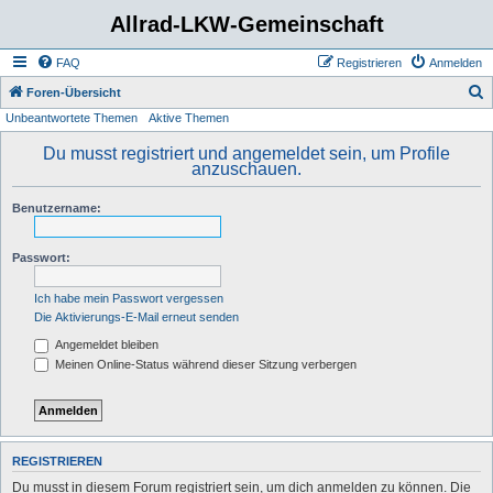
Allrad-LKW-Gemeinschaft
FAQ
Registrieren
Anmelden
S
Foren-Übersicht
Unbeantwortete Themen
Aktive Themen
u
c
Du musst registriert und angemeldet sein, um Profile
anzuschauen.
h
e
Benutzername:
Passwort:
Ich habe mein Passwort vergessen
Die Aktivierungs-E-Mail erneut senden
Angemeldet bleiben
Meinen Online-Status während dieser Sitzung verbergen
REGISTRIEREN
Du musst in diesem Forum registriert sein, um dich anmelden zu können. Die