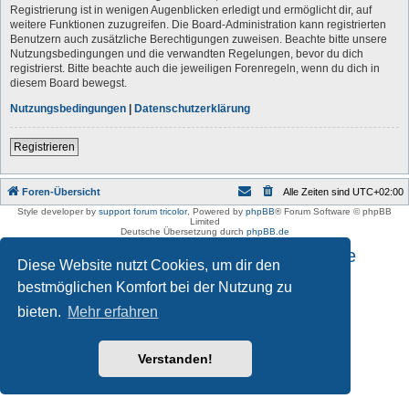
Registrierung ist in wenigen Augenblicken erledigt und ermöglicht dir, auf
weitere Funktionen zuzugreifen. Die Board-Administration kann registrierten
Benutzern auch zusätzliche Berechtigungen zuweisen. Beachte bitte unsere
Nutzungsbedingungen und die verwandten Regelungen, bevor du dich
registrierst. Bitte beachte auch die jeweiligen Forenregeln, wenn du dich in
diesem Board bewegst.
Nutzungsbedingungen
|
Datenschutzerklärung
Registrieren
Foren-Übersicht
Alle Zeiten sind
UTC+02:00
Style developer by
support forum tricolor
,
Powered by
phpBB
® Forum Software © phpBB
Limited
Deutsche Übersetzung durch
phpBB.de
Impressum und Datenschutzhinweise
Diese Website nutzt Cookies, um dir den
bestmöglichen Komfort bei der Nutzung zu
bieten.
Mehr erfahren
Verstanden!