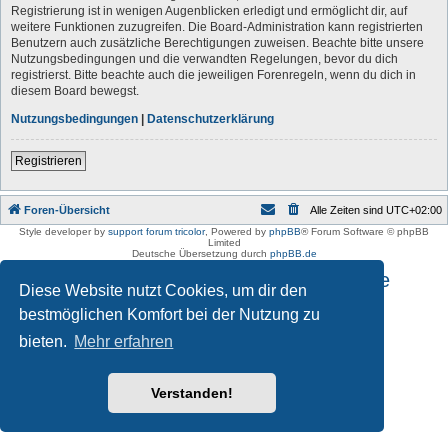
Registrierung ist in wenigen Augenblicken erledigt und ermöglicht dir, auf
weitere Funktionen zuzugreifen. Die Board-Administration kann registrierten
Benutzern auch zusätzliche Berechtigungen zuweisen. Beachte bitte unsere
Nutzungsbedingungen und die verwandten Regelungen, bevor du dich
registrierst. Bitte beachte auch die jeweiligen Forenregeln, wenn du dich in
diesem Board bewegst.
Nutzungsbedingungen
|
Datenschutzerklärung
Registrieren
Foren-Übersicht
Alle Zeiten sind
UTC+02:00
Style developer by
support forum tricolor
,
Powered by
phpBB
® Forum Software © phpBB
Limited
Deutsche Übersetzung durch
phpBB.de
Impressum und Datenschutzhinweise
Diese Website nutzt Cookies, um dir den
bestmöglichen Komfort bei der Nutzung zu
bieten.
Mehr erfahren
Verstanden!