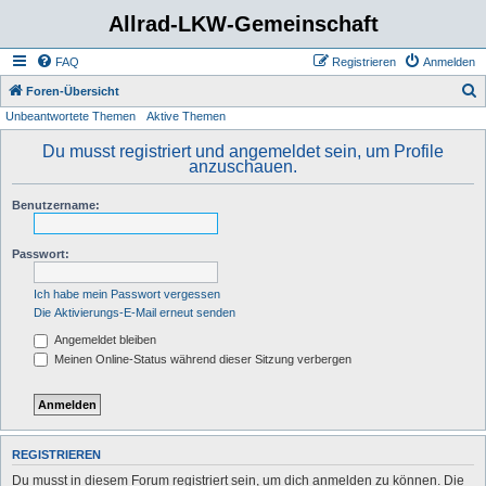
Allrad-LKW-Gemeinschaft
FAQ
Registrieren
Anmelden
S
Foren-Übersicht
Unbeantwortete Themen
Aktive Themen
u
c
Du musst registriert und angemeldet sein, um Profile
anzuschauen.
h
e
Benutzername:
Passwort:
Ich habe mein Passwort vergessen
Die Aktivierungs-E-Mail erneut senden
Angemeldet bleiben
Meinen Online-Status während dieser Sitzung verbergen
REGISTRIEREN
Du musst in diesem Forum registriert sein, um dich anmelden zu können. Die