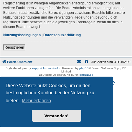
Registrierung ist in wenigen Augenblicken erledigt und ermöglicht dir, auf
weitere Funktionen zuzugreifen. Die Board-Administration kann registrierten
Benutzern auch zusätzliche Berechtigungen zuweisen. Beachte bitte unsere
Nutzungsbedingungen und die verwandten Regelungen, bevor du dich
registrierst. Bitte beachte auch die jeweiligen Forenregeln, wenn du dich in
diesem Board bewegst.
Nutzungsbedingungen
|
Datenschutzerklärung
Registrieren
Foren-Übersicht
Alle Zeiten sind
UTC+02:00
Style developer by
support forum tricolor
,
Powered by
phpBB
® Forum Software © phpBB
Limited
Deutsche Übersetzung durch
phpBB.de
Impressum und Datenschutzhinweise
Diese Website nutzt Cookies, um dir den
bestmöglichen Komfort bei der Nutzung zu
bieten.
Mehr erfahren
Verstanden!