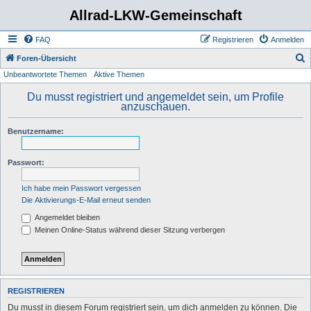
Allrad-LKW-Gemeinschaft
FAQ
Registrieren
Anmelden
S
Foren-Übersicht
Unbeantwortete Themen
Aktive Themen
u
c
Du musst registriert und angemeldet sein, um Profile
anzuschauen.
h
e
Benutzername:
Passwort:
Ich habe mein Passwort vergessen
Die Aktivierungs-E-Mail erneut senden
Angemeldet bleiben
Meinen Online-Status während dieser Sitzung verbergen
REGISTRIEREN
Du musst in diesem Forum registriert sein, um dich anmelden zu können. Die