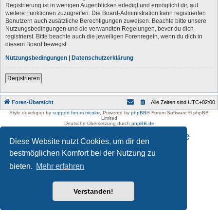
Registrierung ist in wenigen Augenblicken erledigt und ermöglicht dir, auf
weitere Funktionen zuzugreifen. Die Board-Administration kann registrierten
Benutzern auch zusätzliche Berechtigungen zuweisen. Beachte bitte unsere
Nutzungsbedingungen und die verwandten Regelungen, bevor du dich
registrierst. Bitte beachte auch die jeweiligen Forenregeln, wenn du dich in
diesem Board bewegst.
Nutzungsbedingungen
|
Datenschutzerklärung
Registrieren
Foren-Übersicht
Alle Zeiten sind
UTC+02:00
Style developer by
support forum tricolor
,
Powered by
phpBB
® Forum Software © phpBB
Limited
Deutsche Übersetzung durch
phpBB.de
Impressum und Datenschutzhinweise
Diese Website nutzt Cookies, um dir den
bestmöglichen Komfort bei der Nutzung zu
bieten.
Mehr erfahren
Verstanden!