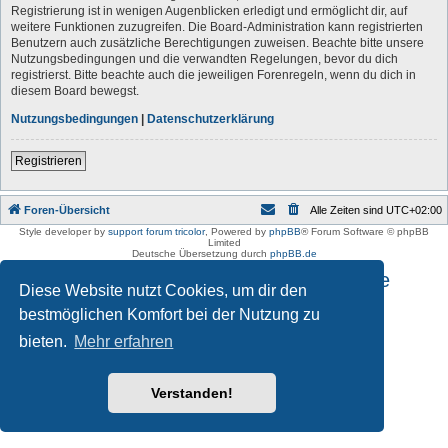
Registrierung ist in wenigen Augenblicken erledigt und ermöglicht dir, auf
weitere Funktionen zuzugreifen. Die Board-Administration kann registrierten
Benutzern auch zusätzliche Berechtigungen zuweisen. Beachte bitte unsere
Nutzungsbedingungen und die verwandten Regelungen, bevor du dich
registrierst. Bitte beachte auch die jeweiligen Forenregeln, wenn du dich in
diesem Board bewegst.
Nutzungsbedingungen
|
Datenschutzerklärung
Registrieren
Foren-Übersicht
Alle Zeiten sind
UTC+02:00
Style developer by
support forum tricolor
,
Powered by
phpBB
® Forum Software © phpBB
Limited
Deutsche Übersetzung durch
phpBB.de
Impressum und Datenschutzhinweise
Diese Website nutzt Cookies, um dir den
bestmöglichen Komfort bei der Nutzung zu
bieten.
Mehr erfahren
Verstanden!