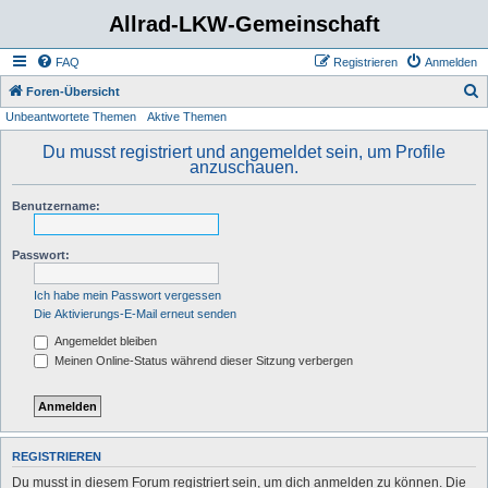
Allrad-LKW-Gemeinschaft
FAQ
Registrieren
Anmelden
S
Foren-Übersicht
Unbeantwortete Themen
Aktive Themen
u
c
Du musst registriert und angemeldet sein, um Profile
anzuschauen.
h
e
Benutzername:
Passwort:
Ich habe mein Passwort vergessen
Die Aktivierungs-E-Mail erneut senden
Angemeldet bleiben
Meinen Online-Status während dieser Sitzung verbergen
REGISTRIEREN
Du musst in diesem Forum registriert sein, um dich anmelden zu können. Die