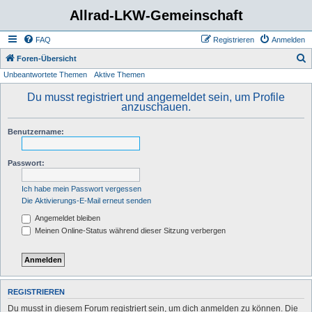
Allrad-LKW-Gemeinschaft
FAQ
Registrieren
Anmelden
S
Foren-Übersicht
Unbeantwortete Themen
Aktive Themen
u
c
Du musst registriert und angemeldet sein, um Profile
anzuschauen.
h
e
Benutzername:
Passwort:
Ich habe mein Passwort vergessen
Die Aktivierungs-E-Mail erneut senden
Angemeldet bleiben
Meinen Online-Status während dieser Sitzung verbergen
REGISTRIEREN
Du musst in diesem Forum registriert sein, um dich anmelden zu können. Die