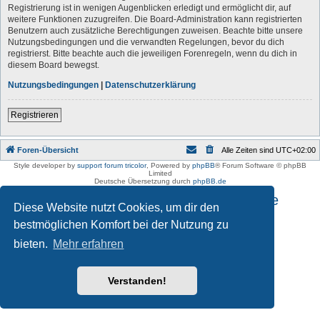
Registrierung ist in wenigen Augenblicken erledigt und ermöglicht dir, auf
weitere Funktionen zuzugreifen. Die Board-Administration kann registrierten
Benutzern auch zusätzliche Berechtigungen zuweisen. Beachte bitte unsere
Nutzungsbedingungen und die verwandten Regelungen, bevor du dich
registrierst. Bitte beachte auch die jeweiligen Forenregeln, wenn du dich in
diesem Board bewegst.
Nutzungsbedingungen
|
Datenschutzerklärung
Registrieren
Foren-Übersicht
Alle Zeiten sind
UTC+02:00
Style developer by
support forum tricolor
,
Powered by
phpBB
® Forum Software © phpBB
Limited
Deutsche Übersetzung durch
phpBB.de
Impressum und Datenschutzhinweise
Diese Website nutzt Cookies, um dir den
bestmöglichen Komfort bei der Nutzung zu
bieten.
Mehr erfahren
Verstanden!