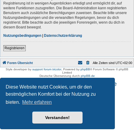
Registrierung ist in wenigen Augenblicken erledigt und ermöglicht dir, auf
weitere Funktionen zuzugreifen. Die Board-Administration kann registrierten
Benutzern auch zusätzliche Berechtigungen zuweisen. Beachte bitte unsere
Nutzungsbedingungen und die verwandten Regelungen, bevor du dich
registrierst. Bitte beachte auch die jeweiligen Forenregeln, wenn du dich in
diesem Board bewegst.
Nutzungsbedingungen
|
Datenschutzerklärung
Registrieren
Foren-Übersicht
Alle Zeiten sind
UTC+02:00
Style developer by
support forum tricolor
,
Powered by
phpBB
® Forum Software © phpBB
Limited
Deutsche Übersetzung durch
phpBB.de
Impressum und Datenschutzhinweise
Diese Website nutzt Cookies, um dir den
bestmöglichen Komfort bei der Nutzung zu
bieten.
Mehr erfahren
Verstanden!