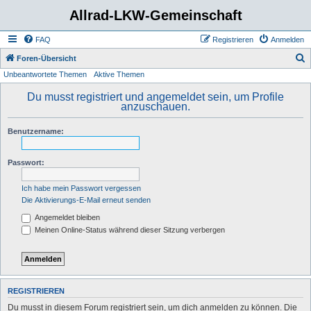
Allrad-LKW-Gemeinschaft
FAQ
Registrieren
Anmelden
S
Foren-Übersicht
Unbeantwortete Themen
Aktive Themen
u
c
Du musst registriert und angemeldet sein, um Profile
anzuschauen.
h
e
Benutzername:
Passwort:
Ich habe mein Passwort vergessen
Die Aktivierungs-E-Mail erneut senden
Angemeldet bleiben
Meinen Online-Status während dieser Sitzung verbergen
REGISTRIEREN
Du musst in diesem Forum registriert sein, um dich anmelden zu können. Die