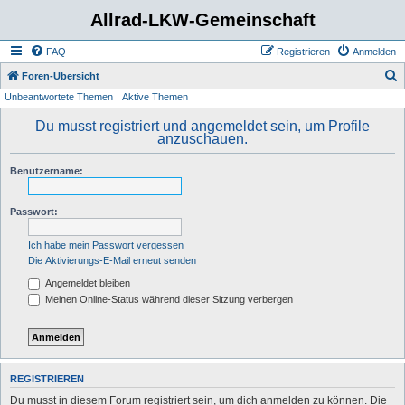
Allrad-LKW-Gemeinschaft
FAQ
Registrieren
Anmelden
S
Foren-Übersicht
Unbeantwortete Themen
Aktive Themen
u
c
Du musst registriert und angemeldet sein, um Profile
anzuschauen.
h
e
Benutzername:
Passwort:
Ich habe mein Passwort vergessen
Die Aktivierungs-E-Mail erneut senden
Angemeldet bleiben
Meinen Online-Status während dieser Sitzung verbergen
REGISTRIEREN
Du musst in diesem Forum registriert sein, um dich anmelden zu können. Die