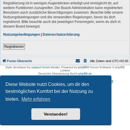
Registrierung ist in wenigen Augenblicken erledigt und ermöglicht dir, auf
weitere Funktionen zuzugreifen. Die Board-Administration kann registrierten
Benutzern auch zusätzliche Berechtigungen zuweisen. Beachte bitte unsere
Nutzungsbedingungen und die verwandten Regelungen, bevor du dich
registrierst. Bitte beachte auch die jeweiligen Forenregeln, wenn du dich in
diesem Board bewegst.
Nutzungsbedingungen
|
Datenschutzerklärung
Registrieren
Foren-Übersicht
Alle Zeiten sind
UTC+02:00
Style developer by
support forum tricolor
,
Powered by
phpBB
® Forum Software © phpBB
Limited
Deutsche Übersetzung durch
phpBB.de
Impressum und Datenschutzhinweise
Diese Website nutzt Cookies, um dir den
bestmöglichen Komfort bei der Nutzung zu
bieten.
Mehr erfahren
Verstanden!