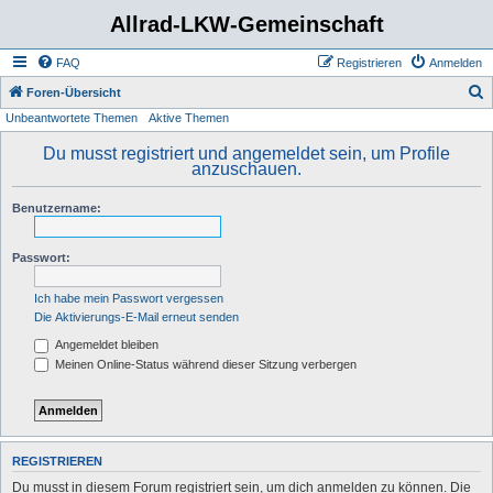
Allrad-LKW-Gemeinschaft
FAQ
Registrieren
Anmelden
S
Foren-Übersicht
Unbeantwortete Themen
Aktive Themen
u
c
Du musst registriert und angemeldet sein, um Profile
anzuschauen.
h
e
Benutzername:
Passwort:
Ich habe mein Passwort vergessen
Die Aktivierungs-E-Mail erneut senden
Angemeldet bleiben
Meinen Online-Status während dieser Sitzung verbergen
REGISTRIEREN
Du musst in diesem Forum registriert sein, um dich anmelden zu können. Die