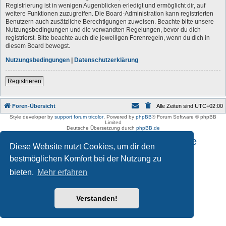
Registrierung ist in wenigen Augenblicken erledigt und ermöglicht dir, auf
weitere Funktionen zuzugreifen. Die Board-Administration kann registrierten
Benutzern auch zusätzliche Berechtigungen zuweisen. Beachte bitte unsere
Nutzungsbedingungen und die verwandten Regelungen, bevor du dich
registrierst. Bitte beachte auch die jeweiligen Forenregeln, wenn du dich in
diesem Board bewegst.
Nutzungsbedingungen
|
Datenschutzerklärung
Registrieren
Foren-Übersicht
Alle Zeiten sind
UTC+02:00
Style developer by
support forum tricolor
,
Powered by
phpBB
® Forum Software © phpBB
Limited
Deutsche Übersetzung durch
phpBB.de
Impressum und Datenschutzhinweise
Diese Website nutzt Cookies, um dir den
bestmöglichen Komfort bei der Nutzung zu
bieten.
Mehr erfahren
Verstanden!