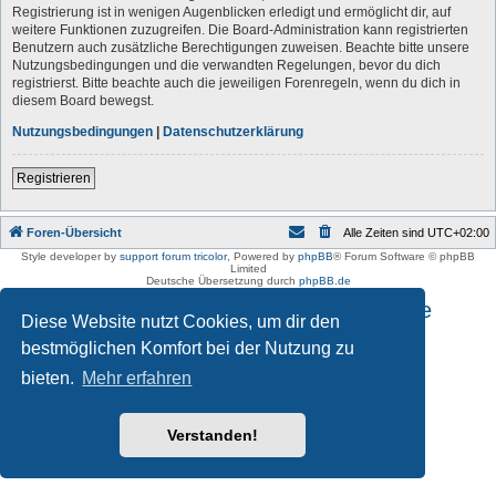
Registrierung ist in wenigen Augenblicken erledigt und ermöglicht dir, auf
weitere Funktionen zuzugreifen. Die Board-Administration kann registrierten
Benutzern auch zusätzliche Berechtigungen zuweisen. Beachte bitte unsere
Nutzungsbedingungen und die verwandten Regelungen, bevor du dich
registrierst. Bitte beachte auch die jeweiligen Forenregeln, wenn du dich in
diesem Board bewegst.
Nutzungsbedingungen
|
Datenschutzerklärung
Registrieren
Foren-Übersicht
Alle Zeiten sind
UTC+02:00
Style developer by
support forum tricolor
,
Powered by
phpBB
® Forum Software © phpBB
Limited
Deutsche Übersetzung durch
phpBB.de
Impressum und Datenschutzhinweise
Diese Website nutzt Cookies, um dir den
bestmöglichen Komfort bei der Nutzung zu
bieten.
Mehr erfahren
Verstanden!