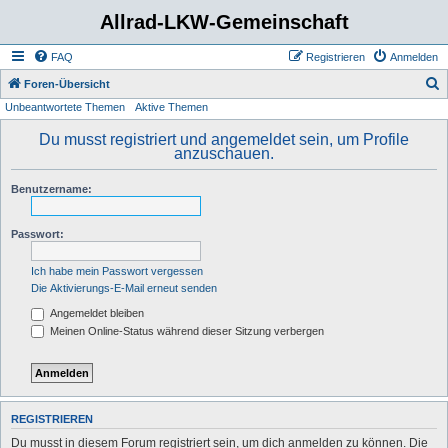
Allrad-LKW-Gemeinschaft
FAQ
Registrieren
Anmelden
S
Foren-Übersicht
Unbeantwortete Themen
Aktive Themen
u
c
Du musst registriert und angemeldet sein, um Profile
anzuschauen.
h
e
Benutzername:
Passwort:
Ich habe mein Passwort vergessen
Die Aktivierungs-E-Mail erneut senden
Angemeldet bleiben
Meinen Online-Status während dieser Sitzung verbergen
REGISTRIEREN
Du musst in diesem Forum registriert sein, um dich anmelden zu können. Die