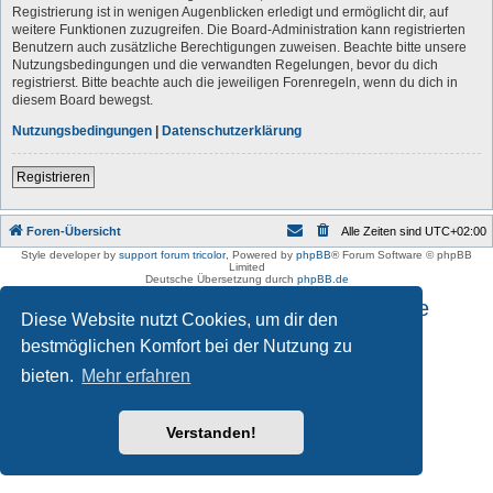
Registrierung ist in wenigen Augenblicken erledigt und ermöglicht dir, auf
weitere Funktionen zuzugreifen. Die Board-Administration kann registrierten
Benutzern auch zusätzliche Berechtigungen zuweisen. Beachte bitte unsere
Nutzungsbedingungen und die verwandten Regelungen, bevor du dich
registrierst. Bitte beachte auch die jeweiligen Forenregeln, wenn du dich in
diesem Board bewegst.
Nutzungsbedingungen
|
Datenschutzerklärung
Registrieren
Foren-Übersicht
Alle Zeiten sind
UTC+02:00
Style developer by
support forum tricolor
,
Powered by
phpBB
® Forum Software © phpBB
Limited
Deutsche Übersetzung durch
phpBB.de
Impressum und Datenschutzhinweise
Diese Website nutzt Cookies, um dir den
bestmöglichen Komfort bei der Nutzung zu
bieten.
Mehr erfahren
Verstanden!