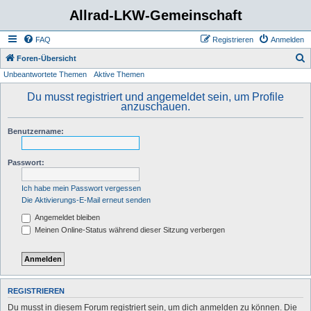
Allrad-LKW-Gemeinschaft
FAQ
Registrieren
Anmelden
S
Foren-Übersicht
Unbeantwortete Themen
Aktive Themen
u
c
Du musst registriert und angemeldet sein, um Profile
anzuschauen.
h
e
Benutzername:
Passwort:
Ich habe mein Passwort vergessen
Die Aktivierungs-E-Mail erneut senden
Angemeldet bleiben
Meinen Online-Status während dieser Sitzung verbergen
REGISTRIEREN
Du musst in diesem Forum registriert sein, um dich anmelden zu können. Die