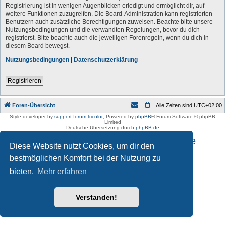
Registrierung ist in wenigen Augenblicken erledigt und ermöglicht dir, auf
weitere Funktionen zuzugreifen. Die Board-Administration kann registrierten
Benutzern auch zusätzliche Berechtigungen zuweisen. Beachte bitte unsere
Nutzungsbedingungen und die verwandten Regelungen, bevor du dich
registrierst. Bitte beachte auch die jeweiligen Forenregeln, wenn du dich in
diesem Board bewegst.
Nutzungsbedingungen
|
Datenschutzerklärung
Registrieren
Foren-Übersicht
Alle Zeiten sind
UTC+02:00
Style developer by
support forum tricolor
,
Powered by
phpBB
® Forum Software © phpBB
Limited
Deutsche Übersetzung durch
phpBB.de
Impressum und Datenschutzhinweise
Diese Website nutzt Cookies, um dir den
bestmöglichen Komfort bei der Nutzung zu
bieten.
Mehr erfahren
Verstanden!