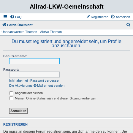
Allrad-LKW-Gemeinschaft
FAQ
Registrieren
Anmelden
S
Foren-Übersicht
Unbeantwortete Themen
Aktive Themen
u
c
Du musst registriert und angemeldet sein, um Profile
anzuschauen.
h
e
Benutzername:
Passwort:
Ich habe mein Passwort vergessen
Die Aktivierungs-E-Mail erneut senden
Angemeldet bleiben
Meinen Online-Status während dieser Sitzung verbergen
REGISTRIEREN
Du musst in diesem Forum registriert sein, um dich anmelden zu können. Die