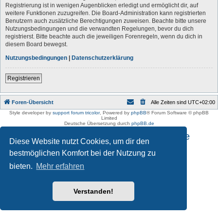
Registrierung ist in wenigen Augenblicken erledigt und ermöglicht dir, auf
weitere Funktionen zuzugreifen. Die Board-Administration kann registrierten
Benutzern auch zusätzliche Berechtigungen zuweisen. Beachte bitte unsere
Nutzungsbedingungen und die verwandten Regelungen, bevor du dich
registrierst. Bitte beachte auch die jeweiligen Forenregeln, wenn du dich in
diesem Board bewegst.
Nutzungsbedingungen
|
Datenschutzerklärung
Registrieren
Foren-Übersicht
Alle Zeiten sind
UTC+02:00
Style developer by
support forum tricolor
,
Powered by
phpBB
® Forum Software © phpBB
Limited
Deutsche Übersetzung durch
phpBB.de
Impressum und Datenschutzhinweise
Diese Website nutzt Cookies, um dir den
bestmöglichen Komfort bei der Nutzung zu
bieten.
Mehr erfahren
Verstanden!