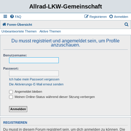
Allrad-LKW-Gemeinschaft
FAQ
Registrieren
Anmelden
S
Foren-Übersicht
Unbeantwortete Themen
Aktive Themen
u
c
Du musst registriert und angemeldet sein, um Profile
anzuschauen.
h
e
Benutzername:
Passwort:
Ich habe mein Passwort vergessen
Die Aktivierungs-E-Mail erneut senden
Angemeldet bleiben
Meinen Online-Status während dieser Sitzung verbergen
REGISTRIEREN
Du musst in diesem Forum registriert sein, um dich anmelden zu können. Die