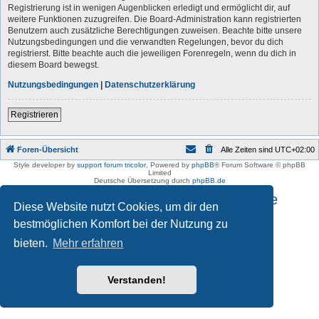
Registrierung ist in wenigen Augenblicken erledigt und ermöglicht dir, auf
weitere Funktionen zuzugreifen. Die Board-Administration kann registrierten
Benutzern auch zusätzliche Berechtigungen zuweisen. Beachte bitte unsere
Nutzungsbedingungen und die verwandten Regelungen, bevor du dich
registrierst. Bitte beachte auch die jeweiligen Forenregeln, wenn du dich in
diesem Board bewegst.
Nutzungsbedingungen
|
Datenschutzerklärung
Registrieren
Foren-Übersicht
Alle Zeiten sind
UTC+02:00
Style developer by
support forum tricolor
,
Powered by
phpBB
® Forum Software © phpBB
Limited
Deutsche Übersetzung durch
phpBB.de
Impressum und Datenschutzhinweise
Diese Website nutzt Cookies, um dir den
bestmöglichen Komfort bei der Nutzung zu
bieten.
Mehr erfahren
Verstanden!