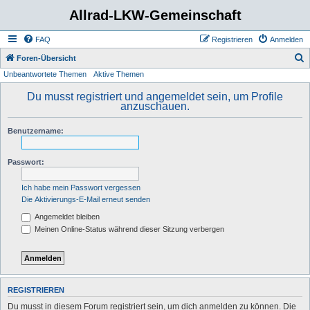
Allrad-LKW-Gemeinschaft
FAQ
Registrieren
Anmelden
S
Foren-Übersicht
Unbeantwortete Themen
Aktive Themen
u
c
Du musst registriert und angemeldet sein, um Profile
anzuschauen.
h
e
Benutzername:
Passwort:
Ich habe mein Passwort vergessen
Die Aktivierungs-E-Mail erneut senden
Angemeldet bleiben
Meinen Online-Status während dieser Sitzung verbergen
REGISTRIEREN
Du musst in diesem Forum registriert sein, um dich anmelden zu können. Die