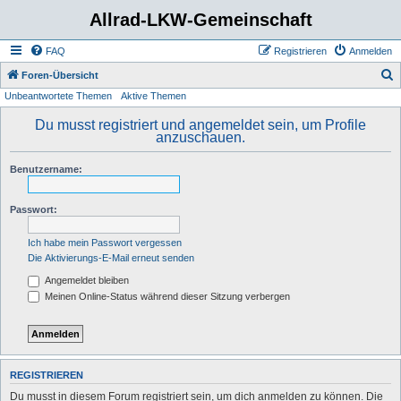
Allrad-LKW-Gemeinschaft
FAQ
Registrieren
Anmelden
S
Foren-Übersicht
Unbeantwortete Themen
Aktive Themen
u
c
Du musst registriert und angemeldet sein, um Profile
anzuschauen.
h
e
Benutzername:
Passwort:
Ich habe mein Passwort vergessen
Die Aktivierungs-E-Mail erneut senden
Angemeldet bleiben
Meinen Online-Status während dieser Sitzung verbergen
REGISTRIEREN
Du musst in diesem Forum registriert sein, um dich anmelden zu können. Die