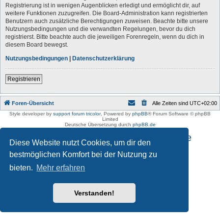
Registrierung ist in wenigen Augenblicken erledigt und ermöglicht dir, auf
weitere Funktionen zuzugreifen. Die Board-Administration kann registrierten
Benutzern auch zusätzliche Berechtigungen zuweisen. Beachte bitte unsere
Nutzungsbedingungen und die verwandten Regelungen, bevor du dich
registrierst. Bitte beachte auch die jeweiligen Forenregeln, wenn du dich in
diesem Board bewegst.
Nutzungsbedingungen
|
Datenschutzerklärung
Registrieren
Foren-Übersicht
Alle Zeiten sind
UTC+02:00
Style developer by
support forum tricolor
,
Powered by
phpBB
® Forum Software © phpBB
Limited
Deutsche Übersetzung durch
phpBB.de
Impressum und Datenschutzhinweise
Diese Website nutzt Cookies, um dir den
bestmöglichen Komfort bei der Nutzung zu
bieten.
Mehr erfahren
Verstanden!