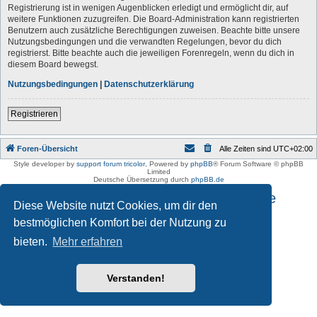
Registrierung ist in wenigen Augenblicken erledigt und ermöglicht dir, auf
weitere Funktionen zuzugreifen. Die Board-Administration kann registrierten
Benutzern auch zusätzliche Berechtigungen zuweisen. Beachte bitte unsere
Nutzungsbedingungen und die verwandten Regelungen, bevor du dich
registrierst. Bitte beachte auch die jeweiligen Forenregeln, wenn du dich in
diesem Board bewegst.
Nutzungsbedingungen
|
Datenschutzerklärung
Registrieren
Foren-Übersicht
Alle Zeiten sind
UTC+02:00
Style developer by
support forum tricolor
,
Powered by
phpBB
® Forum Software © phpBB
Limited
Deutsche Übersetzung durch
phpBB.de
Impressum und Datenschutzhinweise
Diese Website nutzt Cookies, um dir den
bestmöglichen Komfort bei der Nutzung zu
bieten.
Mehr erfahren
Verstanden!