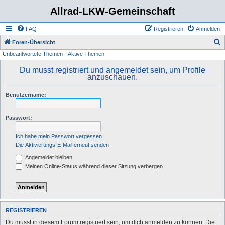
Allrad-LKW-Gemeinschaft
FAQ
Registrieren
Anmelden
S
Foren-Übersicht
Unbeantwortete Themen
Aktive Themen
u
c
Du musst registriert und angemeldet sein, um Profile
anzuschauen.
h
e
Benutzername:
Passwort:
Ich habe mein Passwort vergessen
Die Aktivierungs-E-Mail erneut senden
Angemeldet bleiben
Meinen Online-Status während dieser Sitzung verbergen
REGISTRIEREN
Du musst in diesem Forum registriert sein, um dich anmelden zu können. Die