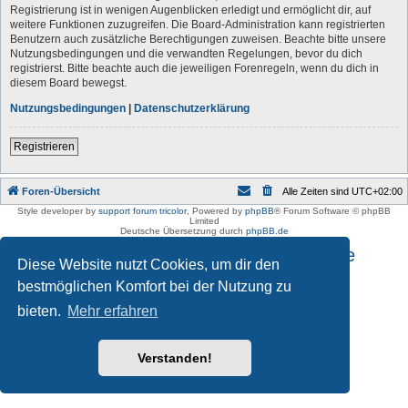
Registrierung ist in wenigen Augenblicken erledigt und ermöglicht dir, auf
weitere Funktionen zuzugreifen. Die Board-Administration kann registrierten
Benutzern auch zusätzliche Berechtigungen zuweisen. Beachte bitte unsere
Nutzungsbedingungen und die verwandten Regelungen, bevor du dich
registrierst. Bitte beachte auch die jeweiligen Forenregeln, wenn du dich in
diesem Board bewegst.
Nutzungsbedingungen
|
Datenschutzerklärung
Registrieren
Foren-Übersicht
Alle Zeiten sind
UTC+02:00
Style developer by
support forum tricolor
,
Powered by
phpBB
® Forum Software © phpBB
Limited
Deutsche Übersetzung durch
phpBB.de
Impressum und Datenschutzhinweise
Diese Website nutzt Cookies, um dir den
bestmöglichen Komfort bei der Nutzung zu
bieten.
Mehr erfahren
Verstanden!