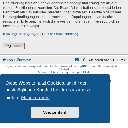
Registrierung ist in wenigen Augenblicken erledigt und ermöglicht dir, auf
weitere Funktionen zuzugreifen. Die Board-Administration kann registrierten
Benutzern auch zusätzliche Berechtigungen zuweisen. Beachte bitte unsere
Nutzungsbedingungen und die verwandten Regelungen, bevor du dich
registrierst. Bitte beachte auch die jeweiligen Forenregeln, wenn du dich in
diesem Board bewegst.
Nutzungsbedingungen
|
Datenschutzerklärung
Registrieren
Foren-Übersicht
Alle Zeiten sind
UTC+02:00
Style developer by
support forum tricolor
,
Powered by
phpBB
® Forum Software © phpBB
Limited
Deutsche Übersetzung durch
phpBB.de
Impressum und Datenschutzhinweise
Diese Website nutzt Cookies, um dir den
bestmöglichen Komfort bei der Nutzung zu
bieten.
Mehr erfahren
Verstanden!