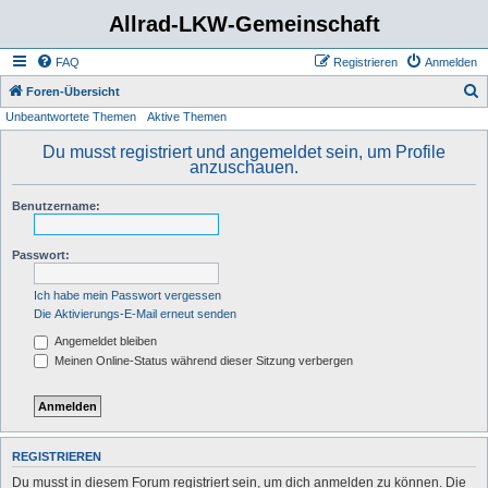
Allrad-LKW-Gemeinschaft
FAQ
Registrieren
Anmelden
S
Foren-Übersicht
Unbeantwortete Themen
Aktive Themen
u
c
Du musst registriert und angemeldet sein, um Profile
anzuschauen.
h
e
Benutzername:
Passwort:
Ich habe mein Passwort vergessen
Die Aktivierungs-E-Mail erneut senden
Angemeldet bleiben
Meinen Online-Status während dieser Sitzung verbergen
REGISTRIEREN
Du musst in diesem Forum registriert sein, um dich anmelden zu können. Die