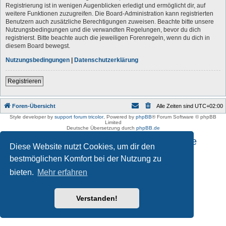
Registrierung ist in wenigen Augenblicken erledigt und ermöglicht dir, auf
weitere Funktionen zuzugreifen. Die Board-Administration kann registrierten
Benutzern auch zusätzliche Berechtigungen zuweisen. Beachte bitte unsere
Nutzungsbedingungen und die verwandten Regelungen, bevor du dich
registrierst. Bitte beachte auch die jeweiligen Forenregeln, wenn du dich in
diesem Board bewegst.
Nutzungsbedingungen
|
Datenschutzerklärung
Registrieren
Foren-Übersicht
Alle Zeiten sind
UTC+02:00
Style developer by
support forum tricolor
,
Powered by
phpBB
® Forum Software © phpBB
Limited
Deutsche Übersetzung durch
phpBB.de
Impressum und Datenschutzhinweise
Diese Website nutzt Cookies, um dir den
bestmöglichen Komfort bei der Nutzung zu
bieten.
Mehr erfahren
Verstanden!