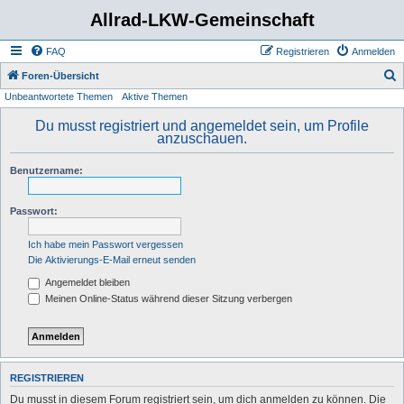
Allrad-LKW-Gemeinschaft
FAQ
Registrieren
Anmelden
S
Foren-Übersicht
Unbeantwortete Themen
Aktive Themen
u
c
Du musst registriert und angemeldet sein, um Profile
anzuschauen.
h
e
Benutzername:
Passwort:
Ich habe mein Passwort vergessen
Die Aktivierungs-E-Mail erneut senden
Angemeldet bleiben
Meinen Online-Status während dieser Sitzung verbergen
REGISTRIEREN
Du musst in diesem Forum registriert sein, um dich anmelden zu können. Die