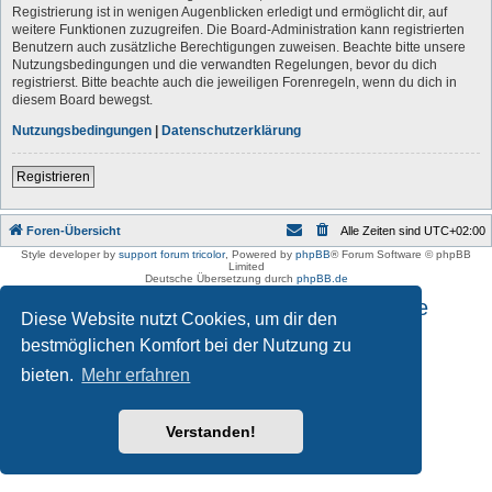
Registrierung ist in wenigen Augenblicken erledigt und ermöglicht dir, auf
weitere Funktionen zuzugreifen. Die Board-Administration kann registrierten
Benutzern auch zusätzliche Berechtigungen zuweisen. Beachte bitte unsere
Nutzungsbedingungen und die verwandten Regelungen, bevor du dich
registrierst. Bitte beachte auch die jeweiligen Forenregeln, wenn du dich in
diesem Board bewegst.
Nutzungsbedingungen
|
Datenschutzerklärung
Registrieren
Foren-Übersicht
Alle Zeiten sind
UTC+02:00
Style developer by
support forum tricolor
,
Powered by
phpBB
® Forum Software © phpBB
Limited
Deutsche Übersetzung durch
phpBB.de
Impressum und Datenschutzhinweise
Diese Website nutzt Cookies, um dir den
bestmöglichen Komfort bei der Nutzung zu
bieten.
Mehr erfahren
Verstanden!