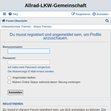
Allrad-LKW-Gemeinschaft
FAQ
Registrieren
Anmelden
S
Foren-Übersicht
Unbeantwortete Themen
Aktive Themen
u
c
Du musst registriert und angemeldet sein, um Profile
anzuschauen.
h
e
Benutzername:
Passwort:
Ich habe mein Passwort vergessen
Die Aktivierungs-E-Mail erneut senden
Angemeldet bleiben
Meinen Online-Status während dieser Sitzung verbergen
REGISTRIEREN
Du musst in diesem Forum registriert sein, um dich anmelden zu können. Die