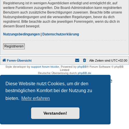
Registrierung ist in wenigen Augenblicken erledigt und ermöglicht dir, auf
weitere Funktionen zuzugreifen. Die Board-Administration kann registrierten
Benutzern auch zusätzliche Berechtigungen zuweisen. Beachte bitte unsere
Nutzungsbedingungen und die verwandten Regelungen, bevor du dich
registrierst. Bitte beachte auch die jeweiligen Forenregeln, wenn du dich in
diesem Board bewegst.
Nutzungsbedingungen
|
Datenschutzerklärung
Registrieren
Foren-Übersicht
Alle Zeiten sind
UTC+02:00
Style developer by
support forum tricolor
,
Powered by
phpBB
® Forum Software © phpBB
Limited
Deutsche Übersetzung durch
phpBB.de
Impressum und Datenschutzhinweise
Diese Website nutzt Cookies, um dir den
bestmöglichen Komfort bei der Nutzung zu
bieten.
Mehr erfahren
Verstanden!