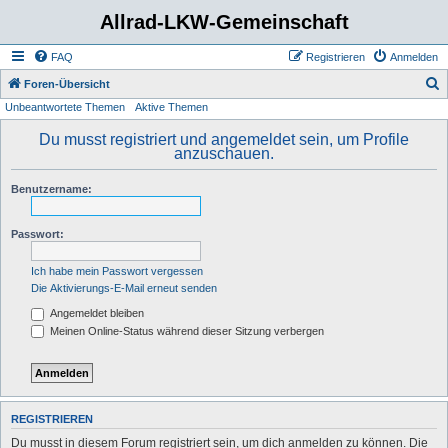
Allrad-LKW-Gemeinschaft
FAQ
Registrieren
Anmelden
S
Foren-Übersicht
Unbeantwortete Themen
Aktive Themen
u
c
Du musst registriert und angemeldet sein, um Profile
anzuschauen.
h
e
Benutzername:
Passwort:
Ich habe mein Passwort vergessen
Die Aktivierungs-E-Mail erneut senden
Angemeldet bleiben
Meinen Online-Status während dieser Sitzung verbergen
REGISTRIEREN
Du musst in diesem Forum registriert sein, um dich anmelden zu können. Die