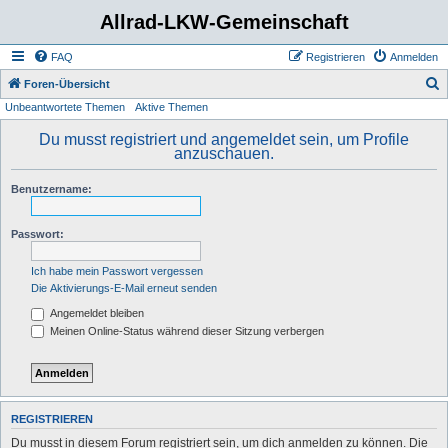
Allrad-LKW-Gemeinschaft
FAQ
Registrieren
Anmelden
S
Foren-Übersicht
Unbeantwortete Themen
Aktive Themen
u
c
Du musst registriert und angemeldet sein, um Profile
anzuschauen.
h
e
Benutzername:
Passwort:
Ich habe mein Passwort vergessen
Die Aktivierungs-E-Mail erneut senden
Angemeldet bleiben
Meinen Online-Status während dieser Sitzung verbergen
REGISTRIEREN
Du musst in diesem Forum registriert sein, um dich anmelden zu können. Die