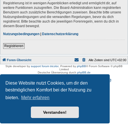
Registrierung ist in wenigen Augenblicken erledigt und ermöglicht dir, auf
weitere Funktionen zuzugreifen. Die Board-Administration kann registrierten
Benutzern auch zusätzliche Berechtigungen zuweisen. Beachte bitte unsere
Nutzungsbedingungen und die verwandten Regelungen, bevor du dich
registrierst. Bitte beachte auch die jeweiligen Forenregeln, wenn du dich in
diesem Board bewegst.
Nutzungsbedingungen
|
Datenschutzerklärung
Registrieren
Foren-Übersicht
Alle Zeiten sind
UTC+02:00
Style developer by
support forum tricolor
,
Powered by
phpBB
® Forum Software © phpBB
Limited
Deutsche Übersetzung durch
phpBB.de
Impressum und Datenschutzhinweise
Diese Website nutzt Cookies, um dir den
bestmöglichen Komfort bei der Nutzung zu
bieten.
Mehr erfahren
Verstanden!