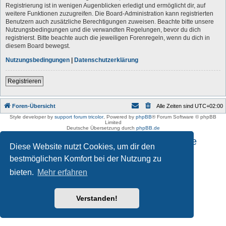
Registrierung ist in wenigen Augenblicken erledigt und ermöglicht dir, auf
weitere Funktionen zuzugreifen. Die Board-Administration kann registrierten
Benutzern auch zusätzliche Berechtigungen zuweisen. Beachte bitte unsere
Nutzungsbedingungen und die verwandten Regelungen, bevor du dich
registrierst. Bitte beachte auch die jeweiligen Forenregeln, wenn du dich in
diesem Board bewegst.
Nutzungsbedingungen
|
Datenschutzerklärung
Registrieren
Foren-Übersicht
Alle Zeiten sind
UTC+02:00
Style developer by
support forum tricolor
,
Powered by
phpBB
® Forum Software © phpBB
Limited
Deutsche Übersetzung durch
phpBB.de
Impressum und Datenschutzhinweise
Diese Website nutzt Cookies, um dir den
bestmöglichen Komfort bei der Nutzung zu
bieten.
Mehr erfahren
Verstanden!