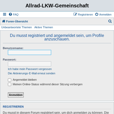
Allrad-LKW-Gemeinschaft
FAQ
Registrieren
Anmelden
S
Foren-Übersicht
Unbeantwortete Themen
Aktive Themen
u
c
Du musst registriert und angemeldet sein, um Profile
anzuschauen.
h
e
Benutzername:
Passwort:
Ich habe mein Passwort vergessen
Die Aktivierungs-E-Mail erneut senden
Angemeldet bleiben
Meinen Online-Status während dieser Sitzung verbergen
REGISTRIEREN
Du musst in diesem Forum registriert sein, um dich anmelden zu können. Die