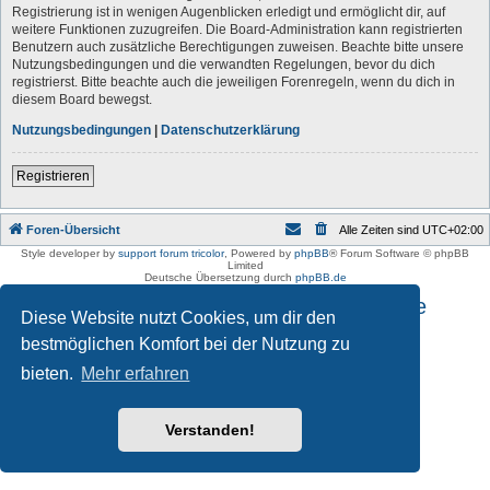
Registrierung ist in wenigen Augenblicken erledigt und ermöglicht dir, auf
weitere Funktionen zuzugreifen. Die Board-Administration kann registrierten
Benutzern auch zusätzliche Berechtigungen zuweisen. Beachte bitte unsere
Nutzungsbedingungen und die verwandten Regelungen, bevor du dich
registrierst. Bitte beachte auch die jeweiligen Forenregeln, wenn du dich in
diesem Board bewegst.
Nutzungsbedingungen
|
Datenschutzerklärung
Registrieren
Foren-Übersicht
Alle Zeiten sind
UTC+02:00
Style developer by
support forum tricolor
,
Powered by
phpBB
® Forum Software © phpBB
Limited
Deutsche Übersetzung durch
phpBB.de
Impressum und Datenschutzhinweise
Diese Website nutzt Cookies, um dir den
bestmöglichen Komfort bei der Nutzung zu
bieten.
Mehr erfahren
Verstanden!