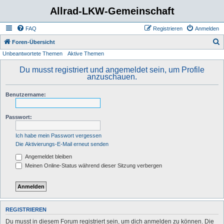
Allrad-LKW-Gemeinschaft
FAQ
Registrieren
Anmelden
S
Foren-Übersicht
Unbeantwortete Themen
Aktive Themen
u
c
Du musst registriert und angemeldet sein, um Profile
anzuschauen.
h
e
Benutzername:
Passwort:
Ich habe mein Passwort vergessen
Die Aktivierungs-E-Mail erneut senden
Angemeldet bleiben
Meinen Online-Status während dieser Sitzung verbergen
REGISTRIEREN
Du musst in diesem Forum registriert sein, um dich anmelden zu können. Die